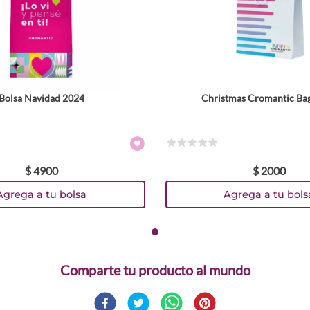
Bolsa Navidad 2024
Christmas Cromantic Ba
☆
☆
☆
☆
☆
$
4900
$
2000
Agrega a tu bolsa
Agrega a tu bols
Comparte