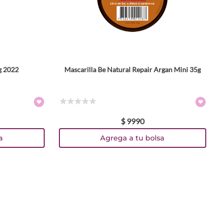
g 2022
Mascarilla Be Natural Repair Argan Mini 35g
☆
☆
☆
☆
☆
$
9990
a
Agrega a tu bolsa