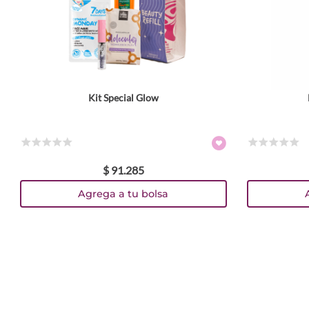
Kit Special Glow
☆
☆
☆
☆
☆
☆
☆
☆
☆
☆
$
91
.
285
Agrega a tu bolsa