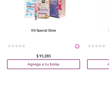
Kit Special Glow
ENVIAR COMENTARIO
☆
☆
☆
☆
☆
☆
☆
☆
☆
☆
$
91
.
285
Agrega a tu bolsa