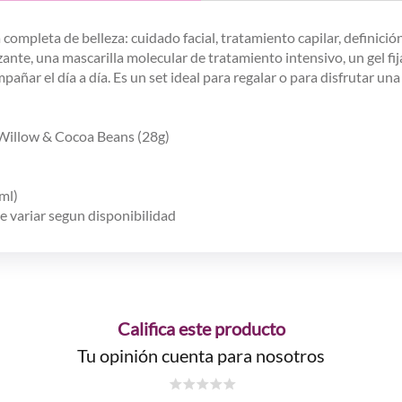
ompleta de belleza: cuidado facial, tratamiento capilar, definició
zante, una mascarilla molecular de tratamiento intensivo, un gel fij
añar el día a día. Es un set ideal para regalar o para disfrutar u
Willow & Cocoa Beans (28g)
ml)
 variar segun disponibilidad
Califica este producto
Tu opinión cuenta para nosotros
☆
☆
☆
☆
☆