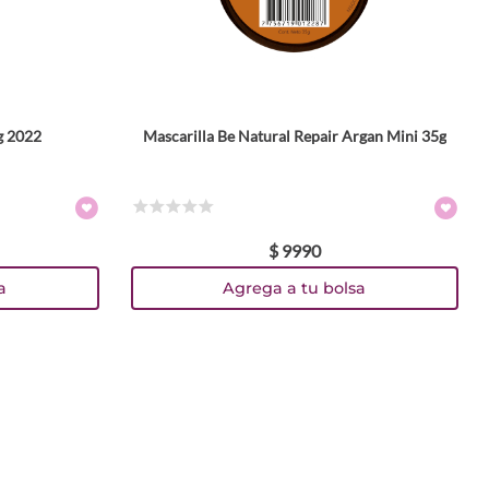
g 2022
Mascarilla Be Natural Repair Argan Mini 35g
☆
☆
☆
☆
☆
$
9990
a
Agrega a tu bolsa