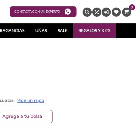
0
ENTRAR
CONTACTA CON UN EXPERTO
RAGANCIAS
UÑAS
SALE
REGALOS Y KITS
Agrega a tu bolsa