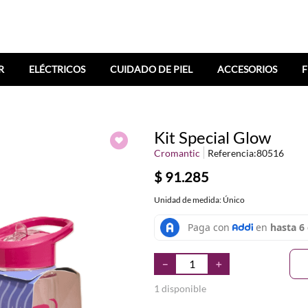
R
ELÉCTRICOS
CUIDADO DE PIEL
ACCESORIOS
F
Kit Special Glow
Cromantic
Referencia
:
80516
$
91
.
285
Unidad de medida: Único
－
＋
1 disponible