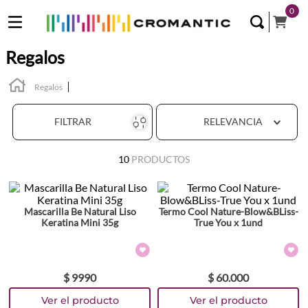
0
Regalos
Regalos
FILTRAR
RELEVANCIA
10
PRODUCTOS
Mascarilla Be Natural Liso
Termo Cool Nature-Blow&BLiss-
Keratina Mini 35g
True You x 1und
$
9990
$
60
.
000