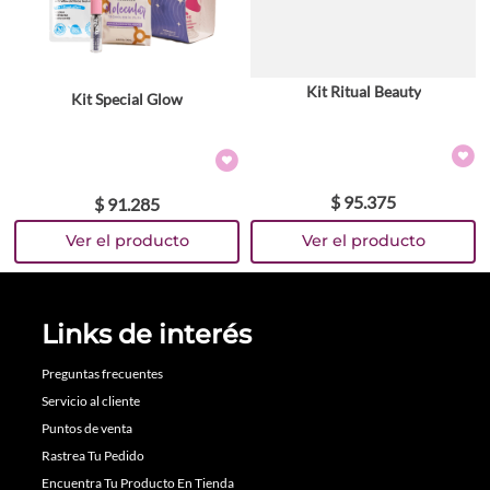
Kit Ritual Beauty
Kit Special Glow
$
95
.
375
$
91
.
285
Links de interés
Preguntas frecuentes
Servicio al cliente
Puntos de venta
Rastrea Tu Pedido
Encuentra Tu Producto En Tienda