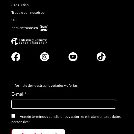
Canal ético
Trabaje con nosotros
SIC
Encuéntranos en
Infórmate de nuestras novedades y ofertas:
E-mail
*
Acepto
términos y condiciones
y
autorizo el tratamiento de datos
personales.
*