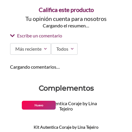
Califica este producto
Tu opinión cuenta para nosotros
Cargando el resumen…
Escribe un comentario
Más reciente
Todos
Agregar comentario
Cargando comentarios…
Título
Complementos
Califica el producto de 1 a 5 estrellas
Nuevo
★
★
★
★
★
Tu nombre
Kit Autentica Coraje by Lina Tejeiro