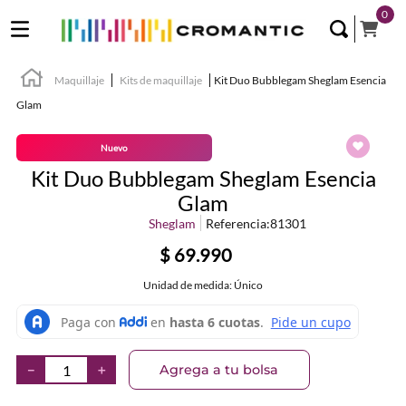
0
Maquillaje
Kits de maquillaje
Kit Duo Bubblegam Sheglam Esencia
Glam
Nuevo
Kit Duo Bubblegam Sheglam Esencia
Glam
Sheglam
Referencia
:
81301
$
69
.
990
Unidad de medida: Único
Agrega a tu bolsa
－
＋