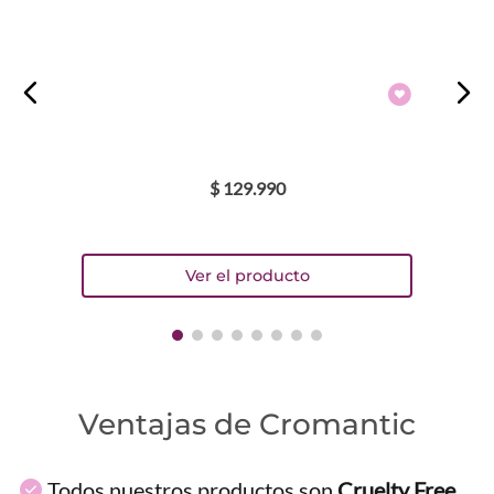
Dirección de email
Escribe un comentario
$
129
.
990
ENVIAR COMENTARIO
Ventajas de Cromantic
Todos nuestros productos son
Cruelty Free