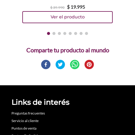
$
19
.
995
$
39
.
990
Comparte
Links de interés
Preguntas frecuentes
Servicio al cliente
Puntos de venta