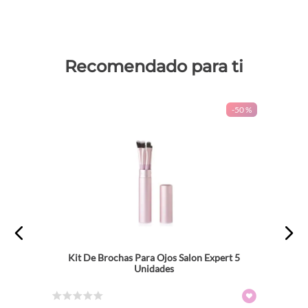
Recomendado para ti
-
50 %
Kit De Brochas Para Ojos Salon Expert 5
Unidades
☆
☆
☆
☆
☆