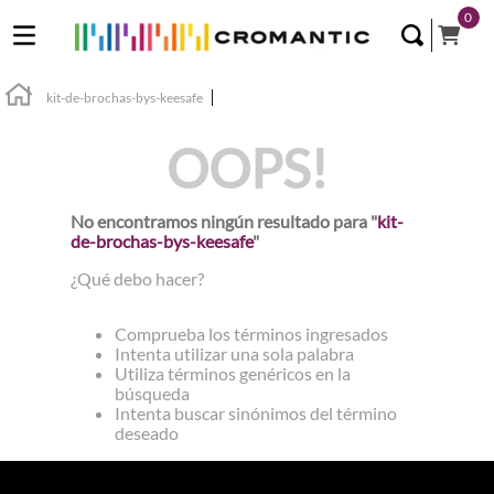
0
kit-de-brochas-bys-keesafe
OOPS!
No encontramos ningún resultado para "
kit-
de-brochas-bys-keesafe
"
¿Qué debo hacer?
Comprueba los términos ingresados
Intenta utilizar una sola palabra
Utiliza términos genéricos en la
búsqueda
Intenta buscar sinónimos del término
deseado