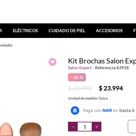
R
ELÉCTRICOS
CUIDADO DE PIEL
ACCESORIOS
F
Unidades
Kit Brochas Salon Ex
Salon Expert
Referencia
:
63918
40 %
$
39
.
990
$
23
.
994
Unidad de medida: Único
－
＋