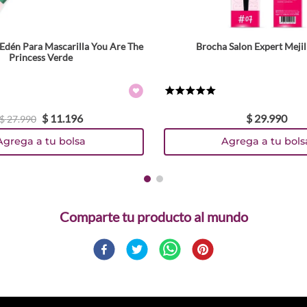
Edén Para Mascarilla You Are The
Brocha Salon Expert Mejil
Princess Verde
★
★
★
★
★
$
11
.
196
$
29
.
990
$
27
.
990
Agrega a tu bolsa
Agrega a tu bols
Comparte