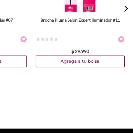
las #07
Brocha Pluma Salon Expert Iluminador #11
☆
☆
☆
☆
☆
$
29
.
990
a
Agrega a tu bolsa