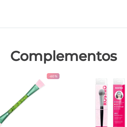
las
Complementos
-
60 %