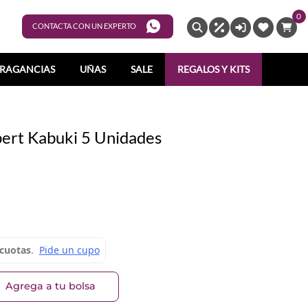
0
ENTRAR
CONTACTA CON UN EXPERTO
RAGANCIAS
UÑAS
SALE
REGALOS Y KITS
pert Kabuki 5 Unidades
Agrega a tu bolsa