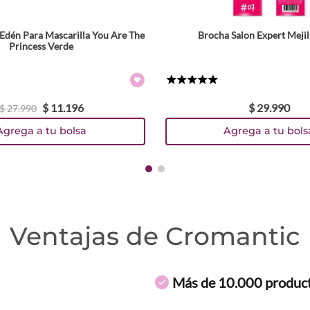
Edén Para Mascarilla You Are The
Brocha Salon Expert Mejil
Princess Verde
★
★
★
★
★
$
11
.
196
$
29
.
990
$
27
.
990
Agrega a tu bolsa
Agrega a tu bols
Ventajas de Cromantic
Más de 10.000 produc