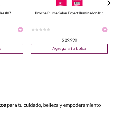
las #07
Brocha Pluma Salon Expert Iluminador #11
☆
☆
☆
☆
☆
$
29
.
990
a
Agrega a tu bolsa
tos
para tu cuidado, belleza y empoderamiento