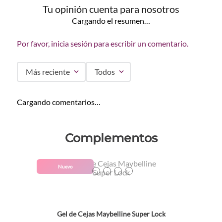
Tu opinión cuenta para nosotros
Cargando el resumen…
Por favor, inicia sesión para escribir un comentario.
Más reciente
Todos
Cargando comentarios…
Complementos
Colores
Nuevo
TEXTURA_41554097870
TEXTURA_41554097887
TEXTURA_41554097894
TEXTURA_41554091915
Gel de Cejas Maybelline Super Lock