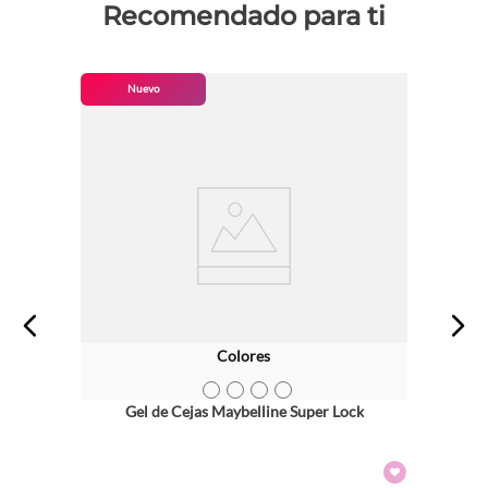
Recomendado para ti
Nuevo
Colores
TEXTURA_41554097870
TEXTURA_41554097887
TEXTURA_41554097894
TEXTURA_41554091915
Gel de Cejas Maybelline Super Lock