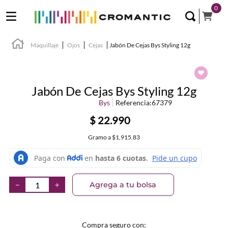
0
Maquillaje
Ojos
Cejas
Jabón De Cejas Bys Styling 12g
Jabón De Cejas Bys Styling 12g
Bys
Referencia
:
67379
$
22
.
990
Gramo
a
$1,915.83
Agrega a tu bolsa
－
＋
Compra seguro con: