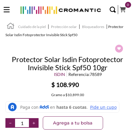
0
Cuidado de la piel
Protección solar
Bloqueadores
Protector
Solar Isdin Fotoprotector Invisible Stick Spf50
Protector Solar Isdin Fotoprotector
Invisible Stick Spf50 10gr
ISDIN
Referencia
:
78589
$
108
.
990
Gramo
a
$10,899.00
Agrega a tu bolsa
－
＋