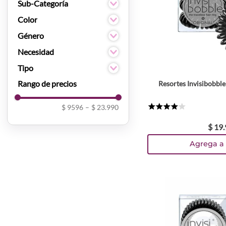
Accesorios
Sub-Categoría
Elasticos y balacas
Color
Negro
Género
Traslucido
Unisex
Necesidad
Cabello Delgado
Tipo
Accesorios
Resortes Invisibobble
cabello delgado
cabello grueso
$ 9596
–
$ 23.990
★
★
★
★
☆
cabello medio
$
19
.
Agrega a 