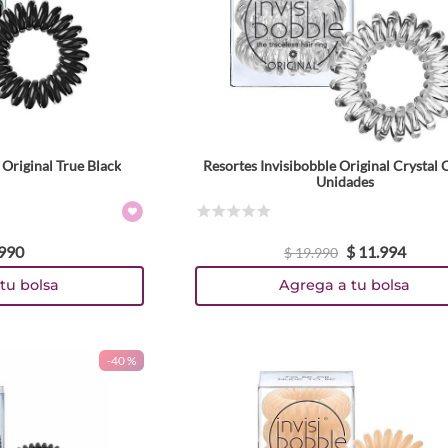
 Original True Black
Resortes Invisibobble Original Crystal 
Unidades
☆
☆
☆
☆
☆
990
$
11
.
994
$
19
.
990
tu bolsa
Agrega a tu bolsa
-
40 %