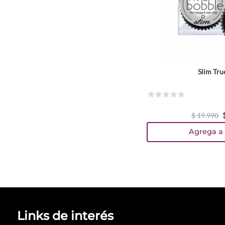
Slim Tru
☆
☆
☆
☆
☆
$
19
.
990
Agrega a 
Links de interés