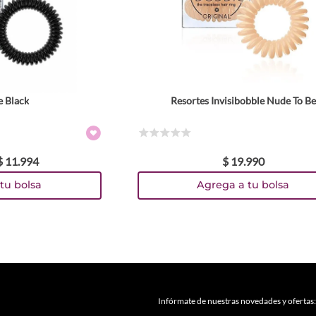
e Black
Resortes Invisibobble Nude To Be
☆
☆
☆
☆
☆
$
11
.
994
$
19
.
990
tu bolsa
Agrega a tu bolsa
Infórmate de nuestras novedades y ofertas: