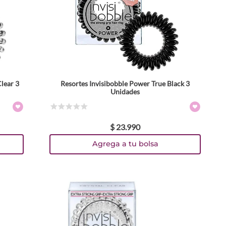
Clear 3
Resortes Invisibobble Power True Black 3
Unidades
☆
☆
☆
☆
☆
$
23
.
990
Agrega a tu bolsa