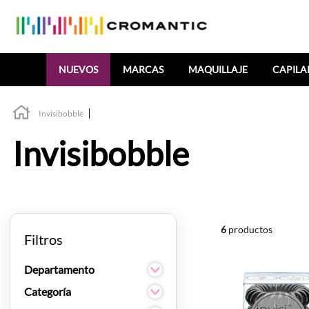
Buscar
NUEVOS
MARCAS
MAQUILLAJE
CAPILA
Invisibobble
Invisibobble
6
productos
Filtros
Departamento
Capilar
Categoría