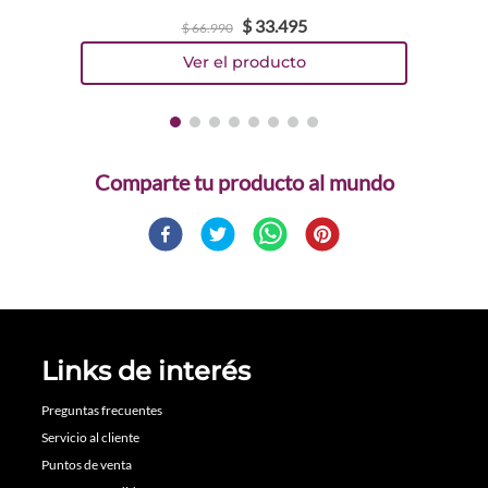
$
33
.
495
$
66
.
990
Comparte
Links de interés
Preguntas frecuentes
Servicio al cliente
Puntos de venta