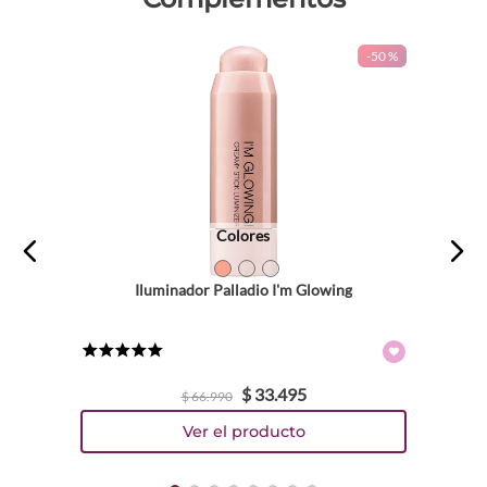
-
50 %
Colores
TEXTURA_57987
TEXTURA_57988
TEXTURA_57989
Iluminador Palladio I'm Glowing
★
★
★
★
★
$
33
.
495
$
66
.
990