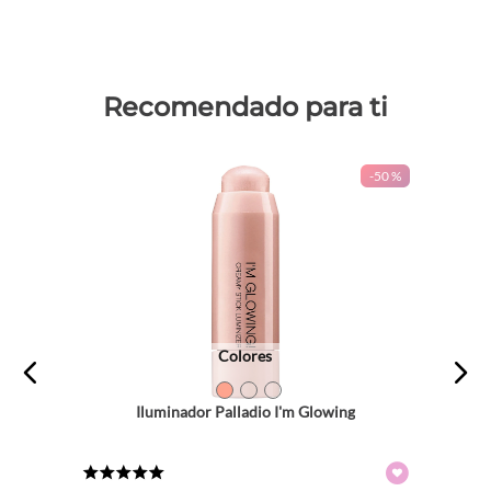
Recomendado para ti
-
50 %
Colores
TEXTURA_57987
TEXTURA_57988
TEXTURA_57989
Iluminador Palladio I'm Glowing
★
★
★
★
★