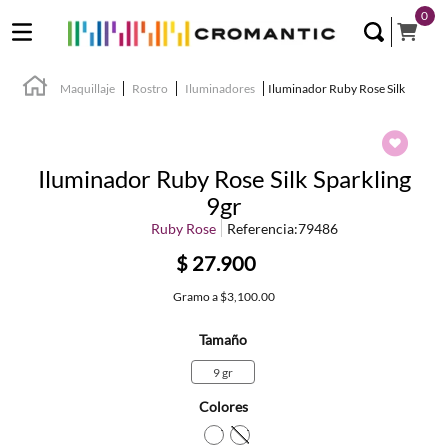
0
Maquillaje
Rostro
Iluminadores
Iluminador Ruby Rose Silk
Iluminador Ruby Rose Silk Sparkling
9gr
Ruby Rose
Referencia
:
79486
$
27
.
900
Gramo
a
$3,100.00
Tamaño
9 gr
Colores
TEXTURA_7900083009507
TEXTURA_7900083009484