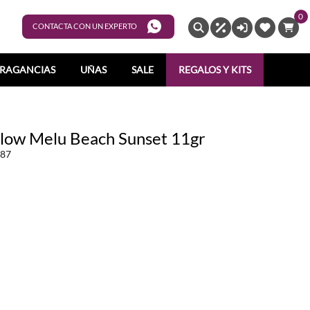
0
ENTRAR
CONTACTA CON UN EXPERTO
RAGANCIAS
UÑAS
SALE
REGALOS Y KITS
low Melu Beach Sunset 11gr
87
104
08098
83008081