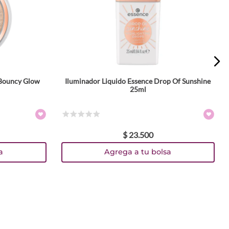
 Bouncy Glow
Iluminador Liquido Essence Drop Of Sunshine
25ml
☆
☆
☆
☆
☆
$
23
.
500
a
Agrega a tu bolsa