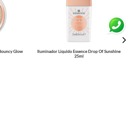
 Bouncy Glow
Iluminador Liquido Essence Drop Of Sunshine
25ml
☆
☆
☆
☆
☆
$
23
.
500
a
Agrega a tu bolsa