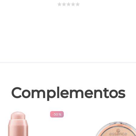
☆
☆
☆
☆
☆
las
Complementos
-
50 %