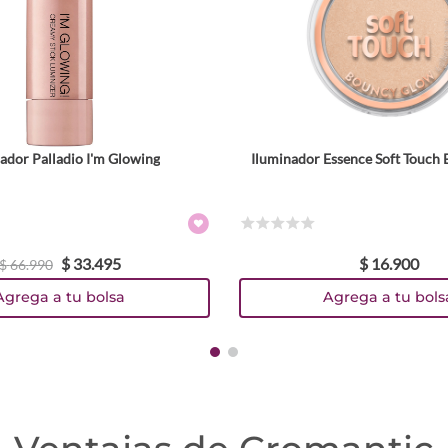
ador Palladio I'm Glowing
Iluminador Essence Soft Touch
Tamaño
Tamaño
4 g
Colores
Colores
☆
☆
☆
☆
☆
$
33
.
495
$
16
.
900
TEXTURA_4059729542373
TEXTURA_4059729542397
TEXTURA_4059729542410
$
66
.
990
Agrega a tu bolsa
Agrega a tu bols