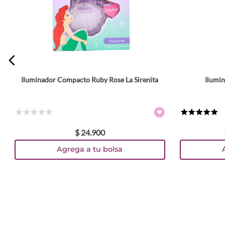
Escribe un comentario
Iluminador Compacto Ruby Rose La Sirenita
Ilumin
Tamaño
ENVIAR COMENTARIO
3 g
6 g
Colores
☆
☆
☆
☆
☆
★
★
★
★
★
$
24
.
900
TEXTURA_7259657850862
TEXTURA_7259657830864
TEXTURA_57987
TEXTURA_57988
TEXTURA_57989
Agrega a tu bolsa