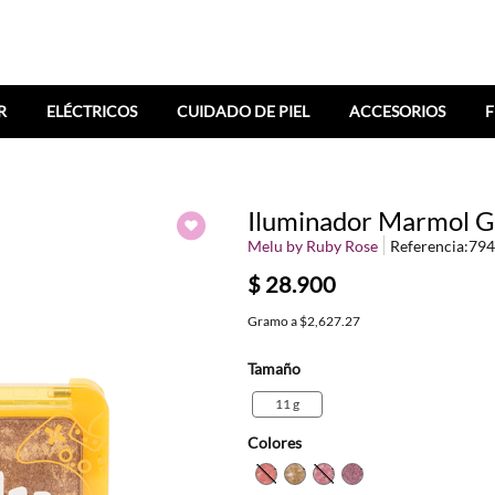
R
ELÉCTRICOS
CUIDADO DE PIEL
ACCESORIOS
F
Iluminador Marmol G
Melu by Ruby Rose
Referencia
:
794
$
28
.
900
Gramo
a
$2,627.27
Tamaño
11 g
Colores
TEXTURA_7300083008111
TEXTURA_7900083008
TEXTURA_79000830
TEXTURA_79000