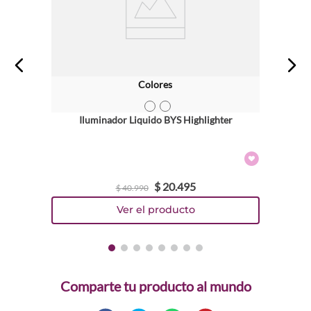
Colores
TEXTURA_9313880631594
TEXTURA_9313880631587
Iluminador Liquido BYS Highlighter
$
20
.
495
$
40
.
990
Comparte