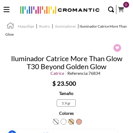
0
Maquillaje
Rostro
Iluminadores
Iluminador Catrice More Than
Glow
Iluminador Catrice More Than Glow
T30 Beyond Golden Glow
Catrice
Referencia
:
76834
$
23
.
500
Tamaño
5,9 gr
Colores
TEXTURA_4059729268242
TEXTURA_4059729268259
TEXTURA_4059729268235
TEXTURA_40597295150