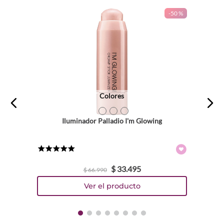
-
50 %
Colores
TEXTURA_57987
TEXTURA_57988
TEXTURA_57989
Iluminador Palladio I'm Glowing
★
★
★
★
★
$
33
.
495
$
66
.
990