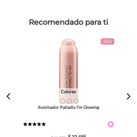
Recomendado para ti
-
50 %
Colores
TEXTURA_57987
TEXTURA_57988
TEXTURA_57989
Iluminador Palladio I'm Glowing
★
★
★
★
★
$
33
.
495