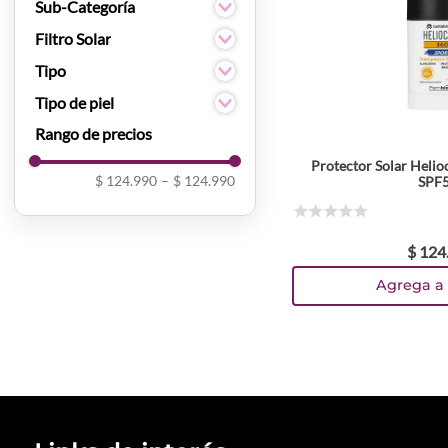
Protección solar
Sub-Categoría
Bloqueadores
Filtro Solar
Si
Tipo
Bloqueadores
Tipo de piel
Todo Tipo De Piel
Protector Solar Helioc
$ 124.990
–
$ 124.990
SPF
☆
☆
☆
☆
☆
$
124
Agrega a 