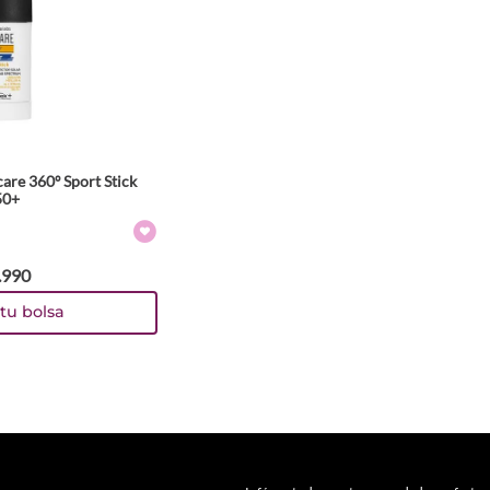
are 360º Sport Stick
50+
.
990
tu bolsa