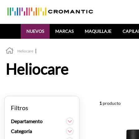
Buscar
NUEVOS
MARCAS
MAQUILLAJE
CAPILA
Heliocare
Heliocare
1
producto
Filtros
Departamento
Cuidado de la piel
Categoría