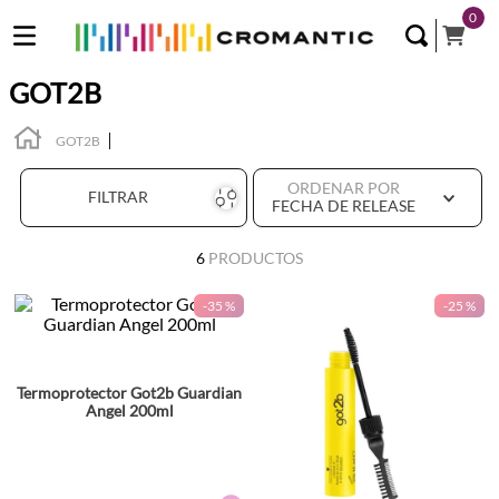
0
GOT2B
GOT2B
ORDENAR POR
FILTRAR
FECHA DE RELEASE
6
PRODUCTOS
-
35 %
-
25 %
Termoprotector Got2b Guardian
Angel 200ml