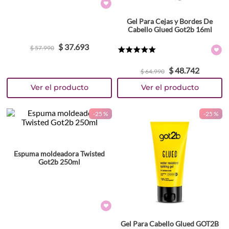
Gel Para Cejas y Bordes De
Cabello Glued Got2b 16ml
$
37
.
693
$
57
.
990
★
★
★
★
★
$
48
.
742
$
64
.
990
-
25 %
-
25 %
Espuma moldeadora Twisted
Got2b 250ml
Gel Para Cabello Glued GOT2B