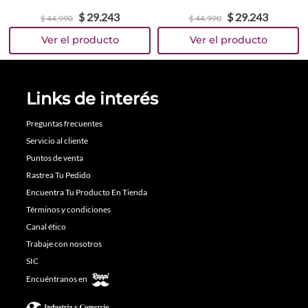
$
29
.
243
$
29
.
243
$
44
.
990
$
44
.
990
Links de interés
Preguntas frecuentes
Servicio al cliente
Puntos de venta
Rastrea Tu Pedido
Encuentra Tu Producto En Tienda
Términos y condiciones
Canal ético
Trabaje con nosotros
SIC
Encuéntranos en