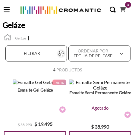
0
Geláze
Geláze
ORDENAR POR
FILTRAR
FECHA DE RELEASE
4
PRODUCTOS
-
50 %
Esmalte Gel Geláze
Esmalte Semi Permanente Geláze
Agotado
$
19
.
495
$
38
.
990
$
38
.
990