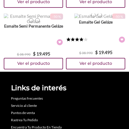
Colores
Colores
-
50 %
-
50 %
TEXTURA_2618
TEXTURA_6281
Esmalte Gel Geláze
TEXTURA_2629
TEXTURA_2583
Esmalte Semi Permanente Geláze
★
★
★
★
☆
$
19
.
495
$
38
.
990
$
19
.
495
$
38
.
990
Links de interés
Preguntas frecuentes
Servicio al cliente
Puntos de venta
Rastrea Tu Pedido
Encuentra Tu Producto En Tienda