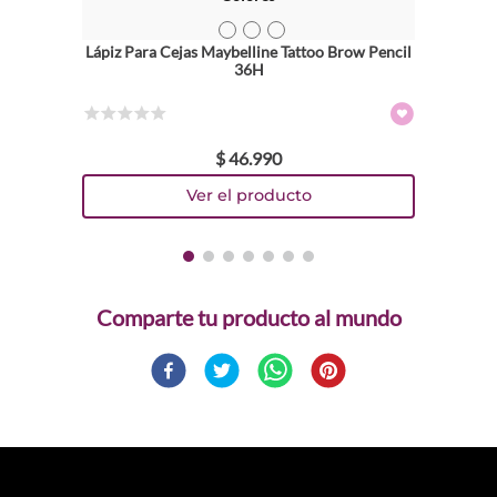
TEXTURA_6902395829492
TEXTURA_6902395829515
TEXTURA_6902395829522
Lápiz Para Cejas Maybelline Tattoo Brow Pencil
36H
☆
☆
☆
☆
☆
$
46
.
990
Comparte