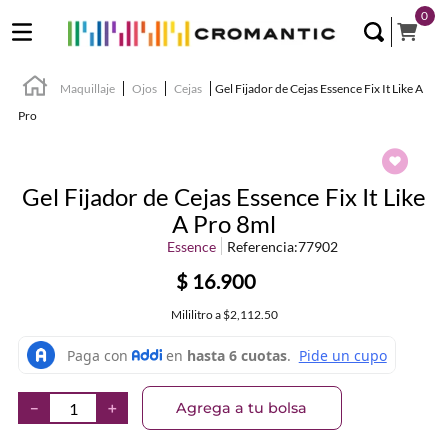
0
Maquillaje
Ojos
Cejas
Gel Fijador de Cejas Essence Fix It Like A
Pro
Gel Fijador de Cejas Essence Fix It Like
A Pro 8ml
Essence
Referencia
:
77902
$
16
.
900
Mililitro
a
$2,112.50
Agrega a tu bolsa
－
＋