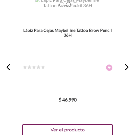
★
★
★
★
★
TEXTURA_6902395829492
TEXTURA_6902395829515
TEXTURA_6902395829522
Tu nombre
Lápiz Para Cejas Maybelline Tattoo Brow Pencil
Dirección de email
36H
Escribe un comentario
☆
☆
☆
☆
☆
$
46
.
990
ENVIAR COMENTARIO