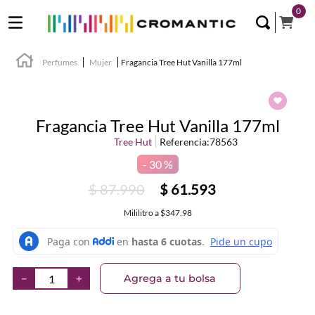
0
Perfumes
Mujer
Fragancia Tree Hut Vanilla 177ml
Fragancia Tree Hut Vanilla 177ml
Tree Hut
Referencia
:
78563
30 %
$
87
.
990
$
61
.
593
Mililitro
a
$347.98
Agrega a tu bolsa
－
＋