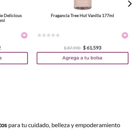
e Delicious
Fragancia Tree Hut Vanilla 177ml
0ml
☆
☆
☆
☆
☆
2
$
61
.
593
$
87
.
990
a
Agrega a tu bolsa
tos
para tu cuidado, belleza y empoderamiento