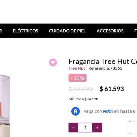
R
ELÉCTRICOS
CUIDADO DE PIEL
ACCESORIOS
F
Fragancia Tree Hut 
Tree Hut
Referencia
:
78565
30 %
$
87
.
990
$
61
.
593
Mililitro
a
$347.98
－
＋