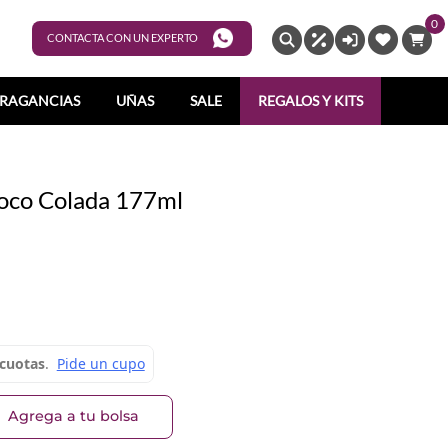
0
ENTRAR
CONTACTA CON UN EXPERTO
RAGANCIAS
UÑAS
SALE
REGALOS Y KITS
Coco Colada 177ml
Agrega a tu bolsa