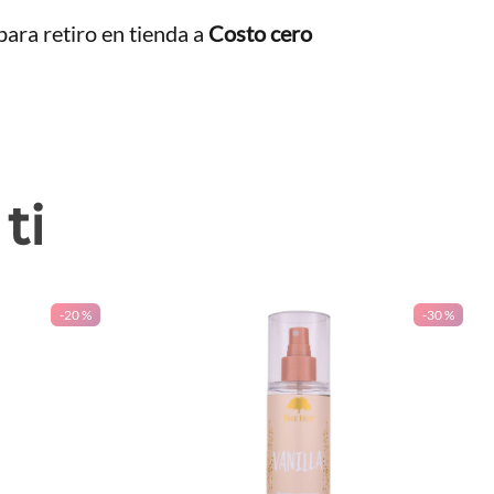
ara retiro en tienda a
Costo cero
ti
-
20 %
-
30 %