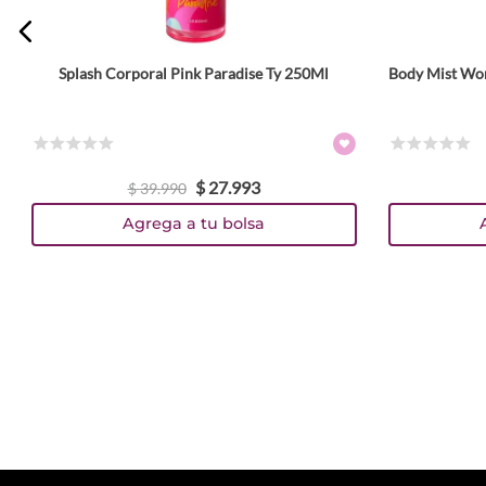
Splash Corporal Pink Paradise Ty 250Ml
Body Mist Wom
☆
☆
☆
☆
☆
☆
☆
☆
☆
☆
$
27
.
993
$
39
.
990
Agrega a tu bolsa