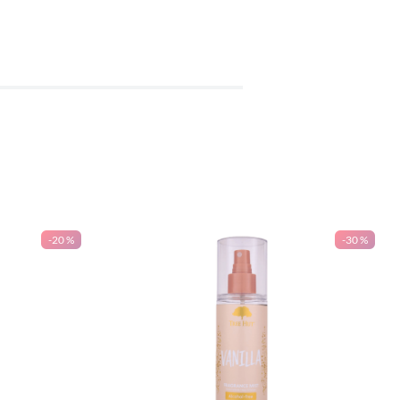
-
20 %
-
30 %