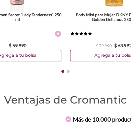
en Secret "Lady Tenderness" 250
Body Mist para Mujer DKNY B
ml
Golden Delicious 25
★
★
★
★
★
$
59
.
990
$
63
.
99
$
79
.
990
Agrega a tu bolsa
Agrega a tu bols
Ventajas de Cromantic
Más de 10.000 produc