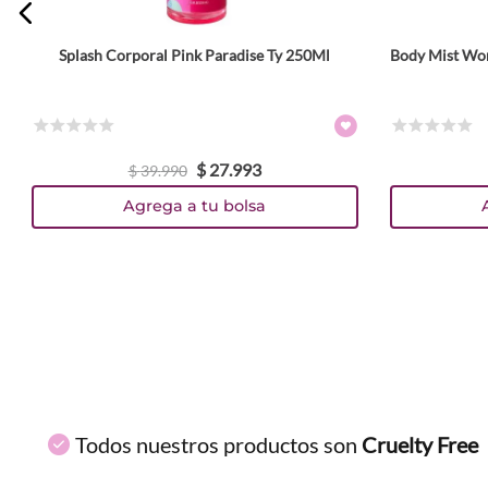
Splash Corporal Pink Paradise Ty 250Ml
Body Mist Wom
ENVIAR COMENTARIO
☆
☆
☆
☆
☆
☆
☆
☆
☆
☆
$
27
.
993
$
39
.
990
Agrega a tu bolsa
Todos nuestros productos son
Cruelty Free