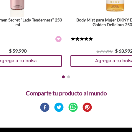
en Secret "Lady Tenderness" 250
Body Mist para Mujer DKNY B
ml
Golden Delicious 25
★
★
★
★
★
$
59
.
990
$
63
.
99
$
79
.
990
Agrega a tu bolsa
Agrega a tu bols
Comparte