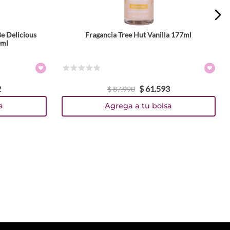
e Delicious
Fragancia Tree Hut Vanilla 177ml
0ml
☆
☆
☆
☆
☆
2
$
61
.
593
$
87
.
990
a
Agrega a tu bolsa