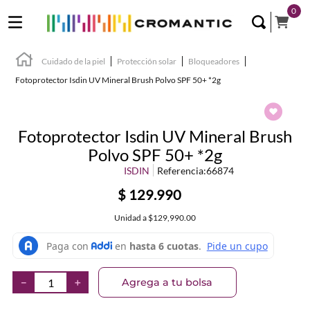
0
Cuidado de la piel
Protección solar
Bloqueadores
Fotoprotector Isdin UV Mineral Brush Polvo SPF 50+ *2g
Fotoprotector Isdin UV Mineral Brush
Polvo SPF 50+ *2g
ISDIN
Referencia
:
66874
$
129
.
990
Unidad
a
$129,990.00
Agrega a tu bolsa
－
＋