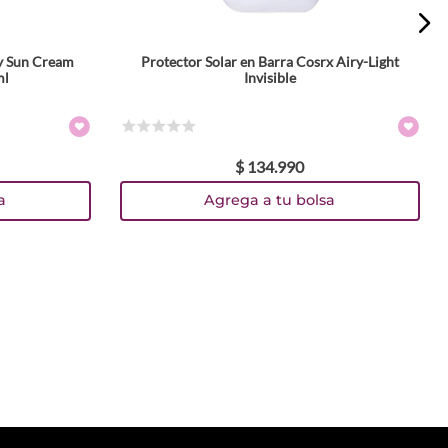
y Sun Cream
Protector Solar en Barra Cosrx Airy-Light
ml
Invisible
☆
☆
☆
☆
☆
$
134
.
990
a
Agrega a tu bolsa