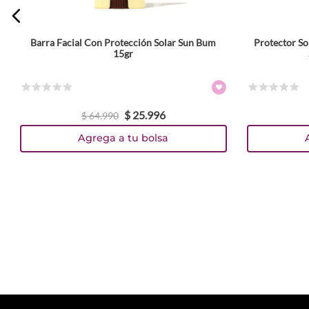
Barra Facial Con Protección Solar Sun Bum
Protector So
15gr
☆
☆
☆
☆
☆
☆
☆
☆
☆
☆
$
25
.
996
$
64
.
990
Agrega a tu bolsa