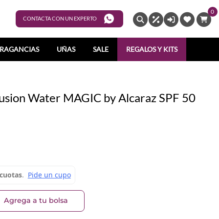
0
ENTRAR
CONTACTA CON UN EXPERTO
RAGANCIAS
UÑAS
SALE
REGALOS Y KITS
Fusion Water MAGIC by Alcaraz SPF 50
Agrega a tu bolsa