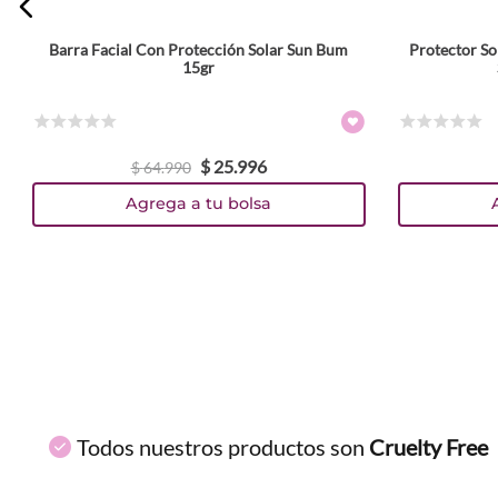
Barra Facial Con Protección Solar Sun Bum
Protector So
ENVIAR COMENTARIO
15gr
☆
☆
☆
☆
☆
☆
☆
☆
☆
☆
$
25
.
996
$
64
.
990
Agrega a tu bolsa
Todos nuestros productos son
Cruelty Free