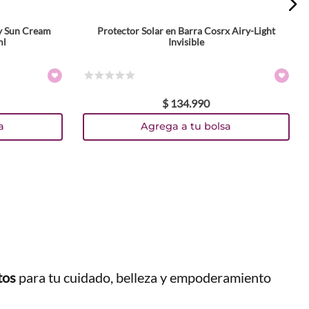
y Sun Cream
Protector Solar en Barra Cosrx Airy-Light
ml
Invisible
☆
☆
☆
☆
☆
$
134
.
990
a
Agrega a tu bolsa
tos
para tu cuidado, belleza y empoderamiento