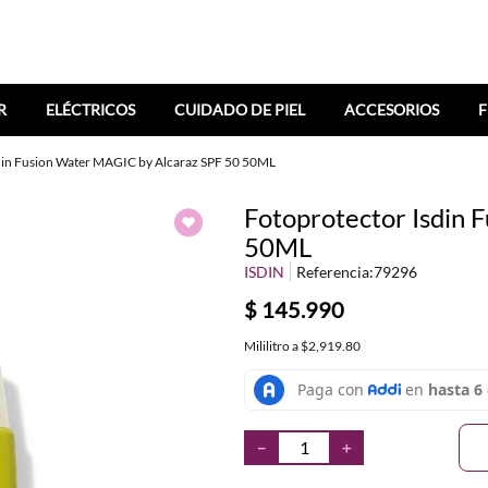
R
ELÉCTRICOS
CUIDADO DE PIEL
ACCESORIOS
F
din Fusion Water MAGIC by Alcaraz SPF 50 50ML
Fotoprotector Isdin 
50ML
ISDIN
Referencia
:
79296
$
145
.
990
Mililitro
a
$2,919.80
－
＋