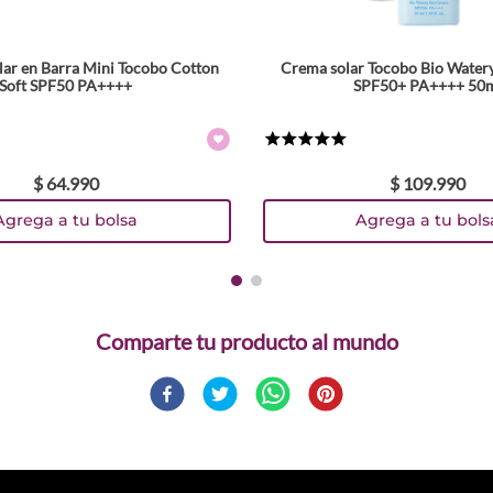
lar en Barra Mini Tocobo Cotton
Crema solar Tocobo Bio Water
Soft SPF50 PA++++
SPF50+ PA++++ 50
★
★
★
★
★
$
64
.
990
$
109
.
990
Agrega a tu bolsa
Agrega a tu bols
Comparte