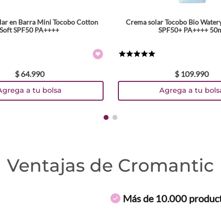
lar en Barra Mini Tocobo Cotton
Crema solar Tocobo Bio Water
Soft SPF50 PA++++
SPF50+ PA++++ 50
★
★
★
★
★
$
64
.
990
$
109
.
990
Agrega a tu bolsa
Agrega a tu bols
Ventajas de Cromantic
Más de 10.000 produc