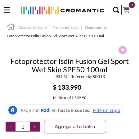
0
Cuidado de la piel
Protección solar
Bloqueadores
Fotoprotector Isdin Fusion Gel Sport Wet Skin SPF50 100ml
Fotoprotector Isdin Fusion Gel Sport
Wet Skin SPF50 100ml
ISDIN
Referencia
:
80013
$
133
.
990
Mililitro
a
$1,339.90
Agrega a tu bolsa
－
＋