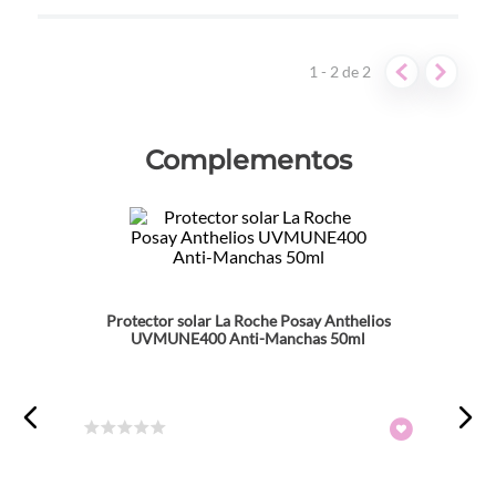
Dirección de email
1 - 2
de
2
Escribe un comentario
Complementos
ENVIAR COMENTARIO
Protector solar La Roche Posay Anthelios
UVMUNE400 Anti-Manchas 50ml
☆
☆
☆
☆
☆