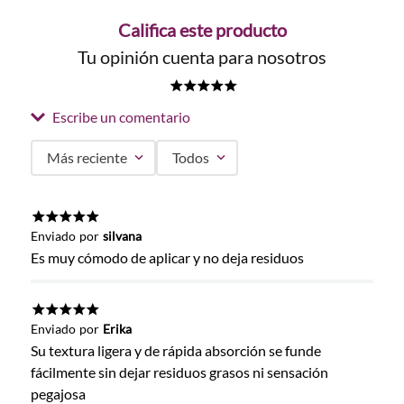
Califica este producto
Tu opinión cuenta para nosotros
★
★
★
★
★
Escribe un comentario
Más reciente
Todos
Agregar comentario
Título
★
★
★
★
★
Enviado
por
silvana
Es muy cómodo de aplicar y no deja residuos
Califica el producto de 1 a 5 estrellas
★
★
★
★
★
Enviado
por
Erika
★
★
★
★
★
Su textura ligera y de rápida absorción se funde
Tu nombre
fácilmente sin dejar residuos grasos ni sensación
pegajosa