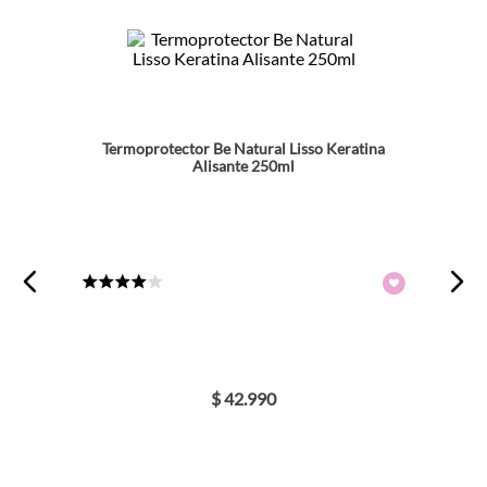
Termoprotector Be Natural Lisso Keratina
Alisante 250ml
★
★
★
★
☆
$
42
.
990