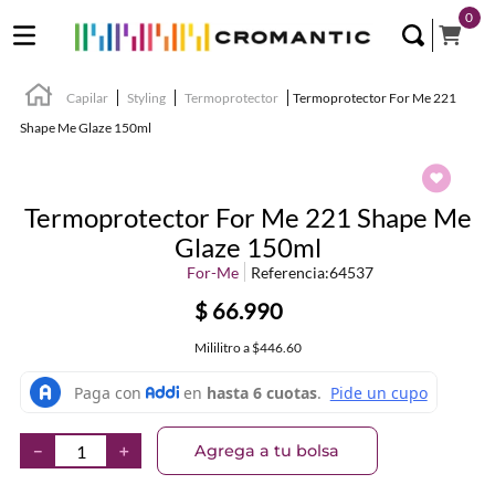
0
Capilar
Styling
Termoprotector
Termoprotector For Me 221
Shape Me Glaze 150ml
Termoprotector For Me 221 Shape Me
Glaze 150ml
For-Me
Referencia
:
64537
$
66
.
990
Mililitro
a
$446.60
Agrega a tu bolsa
－
＋