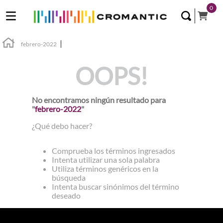
0
febrero-2022
OOPS!
No encontramos ningún resultado para
"
febrero-2022
"
¿Qué debo hacer?
Comprueba los términos ingresados
Intenta utilizar una sola palabra
Utiliza términos genéricos en la
búsqueda
Intenta buscar sinónimos del término
deseado