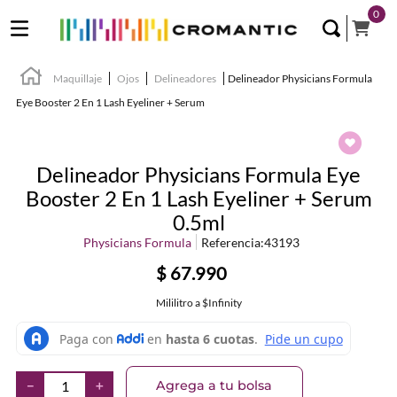
0
Maquillaje
Ojos
Delineadores
Delineador Physicians Formula
Eye Booster 2 En 1 Lash Eyeliner + Serum
Delineador Physicians Formula Eye
Booster 2 En 1 Lash Eyeliner + Serum
0.5ml
Physicians Formula
Referencia
:
43193
$
67
.
990
Mililitro
a
$Infinity
Agrega a tu bolsa
－
＋