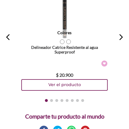
Colores
TEXTURA_4059729514462
TEXTURA_4059729514479
Delineador Catrice Resistente al agua
Superproof
$
20
.
900
Comparte