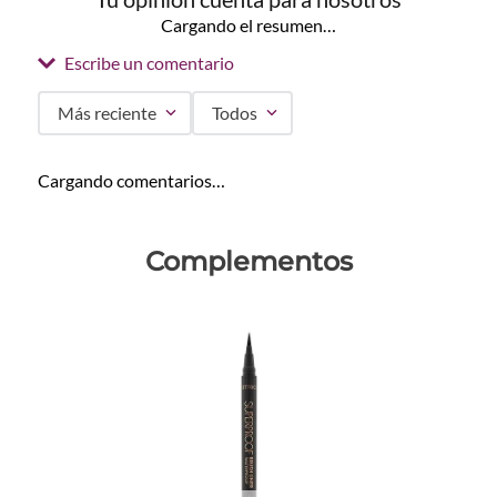
Cargando el resumen…
Escribe un comentario
Más reciente
Todos
Agregar comentario
Cargando comentarios…
Título
Complementos
Califica el producto de 1 a 5 estrellas
★
★
★
★
★
Tu nombre
Dirección de email