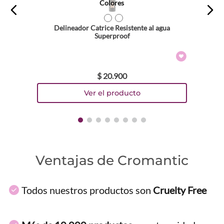
Colores
Escribe un comentario
TEXTURA_4059729514462
TEXTURA_4059729514479
Delineador Catrice Resistente al agua
Superproof
$
20
.
900
ENVIAR COMENTARIO
Ventajas de Cromantic
Todos nuestros productos son
Cruelty Free