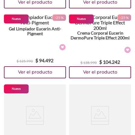
-
25 %
-
25 %
Nuevo
Nuevo
Gel Limpiador Eucerin Anti-
Crema Corporal Eucerin
Pigment
DermoPure Triple Effect 200ml
$
94
.
492
$
125
.
990
$
104
.
242
$
138
.
990
Nuevo