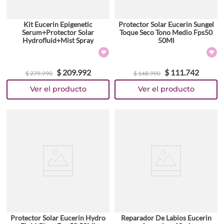
Kit Eucerin Epigenetic
Protector Solar Eucerin Sungel
Serum+Protector Solar
Toque Seco Tono Medio Fps50
Hydrofluid+Mist Spray
50Ml
$
209
.
992
$
111
.
742
$
279
.
990
$
148
.
990
Protector Solar Eucerin Hydro
Reparador De Labios Eucerin