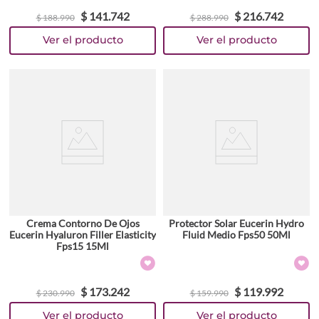
$
141
.
742
$
216
.
742
$
188
.
990
$
288
.
990
Crema Contorno De Ojos
Protector Solar Eucerin Hydro
Eucerin Hyaluron Filler Elasticity
Fluid Medio Fps50 50Ml
Fps15 15Ml
$
173
.
242
$
119
.
992
$
230
.
990
$
159
.
990