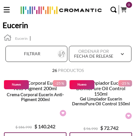
0
Eucerin
Eucerin
ORDENAR POR
FILTRAR
FECHA DE RELEASE
26
PRODUCTOS
-
25 %
-
25 %
Nuevo
Nuevo
Crema Corporal Eucerin Anti-
Gel Limpiador Eucerin
Pigment 200ml
DermoPure Oil Control 150ml
$
140
.
242
$
186
.
990
$
72
.
742
$
96
.
990