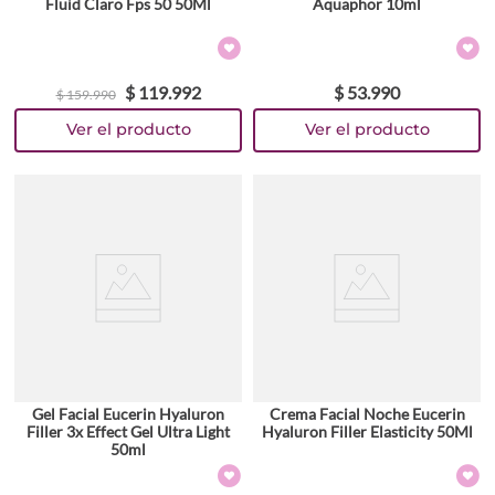
Fluid Claro Fps 50 50Ml
Aquaphor 10ml
$
119
.
992
$
53
.
990
$
159
.
990
Gel Facial Eucerin Hyaluron
Crema Facial Noche Eucerin
Filler 3x Effect Gel Ultra Light
Hyaluron Filler Elasticity 50Ml
50ml