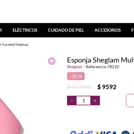
R
ELÉCTRICOS
CUIDADO DE PIEL
ACCESORIOS
F
ti-Faceted Makeup
Esponja Sheglam Mul
Sheglam
Referencia
:
78210
20 %
$
11
.
990
$
9592
－
＋