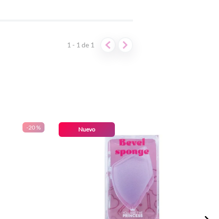
1 - 1
de
1
-
20 %
Nuevo