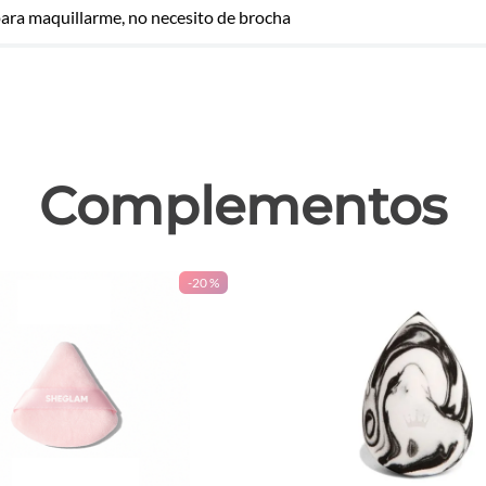
para maquillarme, no necesito de brocha
las
Complementos
-
20 %