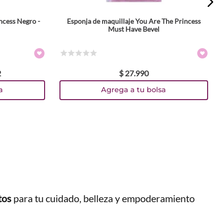
ncess Negro -
Esponja de maquillaje You Are The Princess
Must Have Bevel
☆
☆
☆
☆
☆
2
$
27
.
990
a
Agrega a tu bolsa
tos
para tu cuidado, belleza y empoderamiento