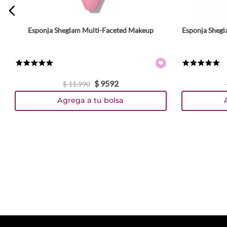
Esponja Sheglam Multi-Faceted Makeup
Esponja Shegl
★
★
★
★
★
★
★
★
★
★
$
9592
$
11
.
990
Agrega a tu bolsa