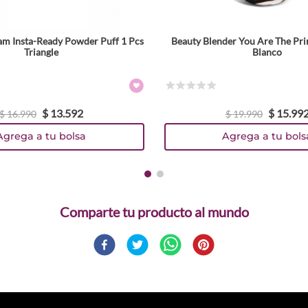
am Insta-Ready Powder Puff 1 Pcs
Beauty Blender You Are The Pri
Triangle
Blanco
☆
☆
☆
☆
☆
$
13
.
592
$
15
.
99
$
16
.
990
$
19
.
990
Agrega a tu bolsa
Agrega a tu bols
Comparte