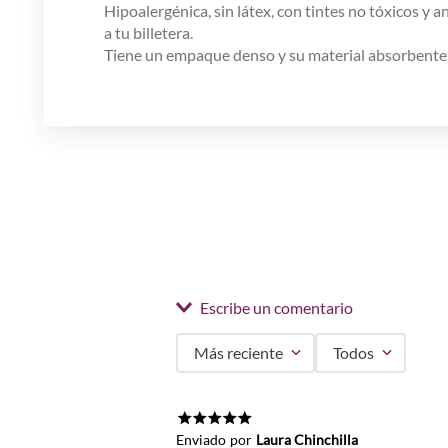
Hipoalergénica, sin látex, con tintes no tóxicos y
a tu billetera.
Tiene un empaque denso y su material absorbente p
Escribe un comentario
Más reciente
Todos
Agregar comentario
Título
★
★
★
★
★
Enviado
por
Laura Chinchilla