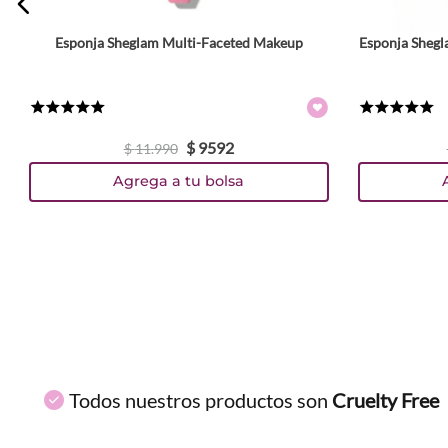
Esponja Sheglam Multi-Faceted Makeup
Esponja Shegl
★
★
★
★
★
★
★
★
★
★
$
9592
$
11
.
990
Agrega a tu bolsa
Todos nuestros productos son
Cruelty Free