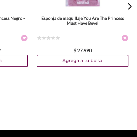
ncess Negro -
Esponja de maquillaje You Are The Princess
Must Have Bevel
☆
☆
☆
☆
☆
2
$
27
.
990
a
Agrega a tu bolsa