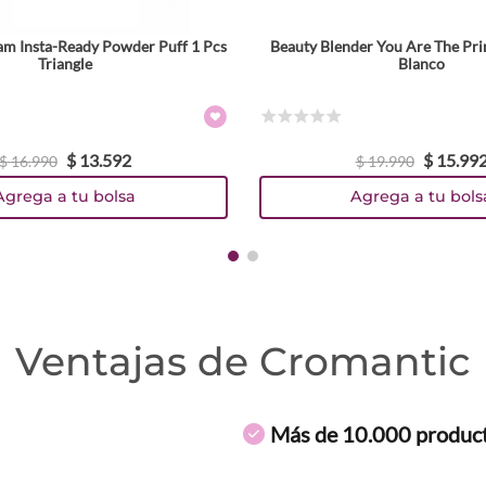
am Insta-Ready Powder Puff 1 Pcs
Beauty Blender You Are The Pri
Triangle
Blanco
☆
☆
☆
☆
☆
$
13
.
592
$
15
.
99
$
16
.
990
$
19
.
990
Agrega a tu bolsa
Agrega a tu bols
Ventajas de Cromantic
Más de 10.000 produc