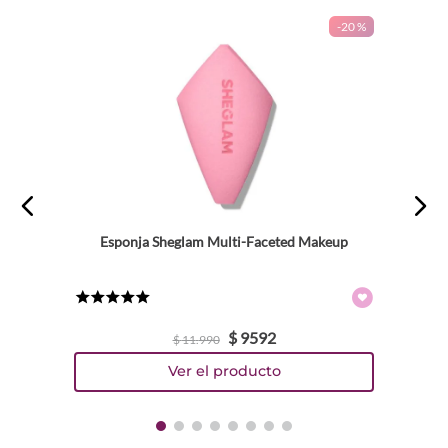
-
20 %
Esponja Sheglam Multi-Faceted Makeup
★
★
★
★
★
$
9592
$
11
.
990