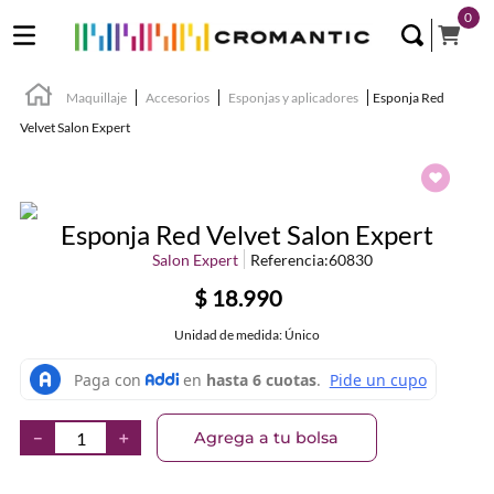
0
Maquillaje
Accesorios
Esponjas y aplicadores
Esponja Red
Velvet Salon Expert
Esponja Red Velvet Salon Expert
Salon Expert
Referencia
:
60830
$
18
.
990
Unidad de medida: Único
Agrega a tu bolsa
－
＋