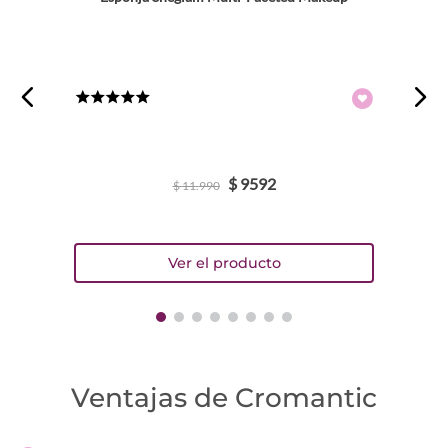
★
★
★
★
★
$
9592
$
11
.
990
Ventajas de Cromantic