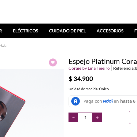
R
ELÉCTRICOS
CUIDADO DE PIEL
ACCESORIOS
F
tatil
Espejo Platinum Coraj
Coraje by Lina Tejeiro
Referencia
:
$
34
.
900
Unidad de medida: Único
－
＋