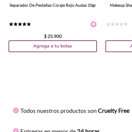
Separador De Pestañas Coraje Rojo Audaz 10gr
Makeup Shap
ENVIAR COMENTARIO
★
★
★
★
★
☆
☆
☆
☆
☆
$
25
.
900
Agrega a tu bolsa
Todos nuestros productos son
Cruelty Free
Entregas en menos de
24 horas