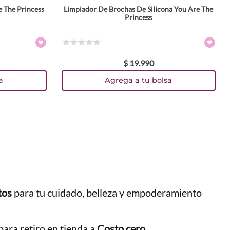
e The Princess
Limpiador De Brochas De Silicona You Are The
Princess
☆
☆
☆
☆
☆
$
19
.
990
a
Agrega a tu bolsa
tos
para tu cuidado, belleza y empoderamiento
ara retiro en tienda a
Costo cero