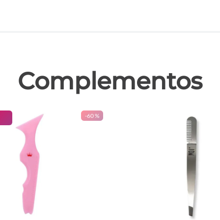
las
Complementos
-
60 %