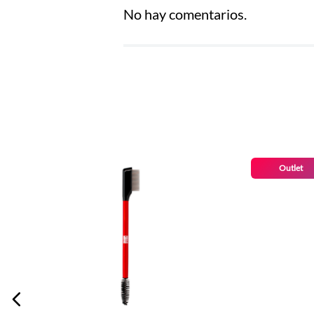
No hay comentarios.
Título
Califica el producto de 1 a 5 estrel
★
★
★
★
★
Tu nombre
Outlet
Dirección de email
Escribe un comentario