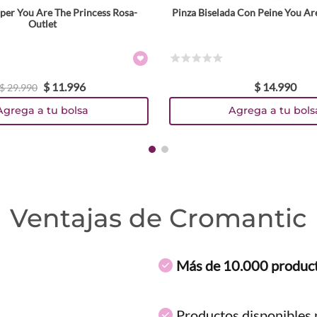
er You Are The Princess Rosa-
Pinza Biselada Con Peine You Ar
Outlet
☆
☆
☆
☆
☆
$
11
.
996
$
14
.
990
$
29
.
990
Agrega a tu bolsa
Agrega a tu bols
Ventajas de Cromantic
Más de 10.000 produc
Productos disponibles p