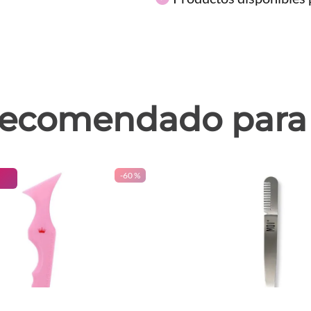
ecomendado para 
-
60 %