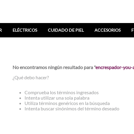
R
ELÉCTRICOS
CUIDADO DE PIEL
ACCESORIOS
F
No encontramos ningún resultado para "
encrespador-you-a
¿Qué debo hacer?
Comprueba los términos ingresados
Intenta utilizar una sola palabra
Utiliza términos genéricos en la búsqueda
Intenta buscar sinónimos del término deseado