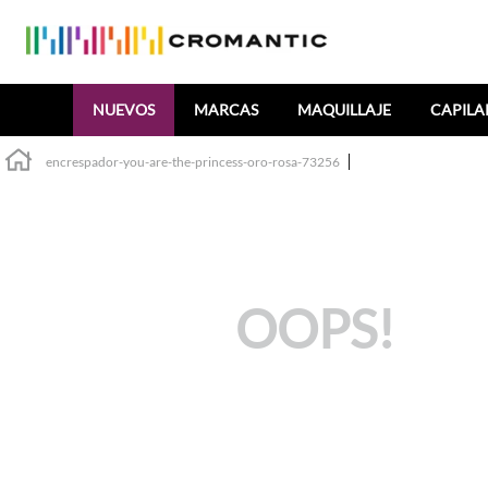
Buscar
NUEVOS
MARCAS
MAQUILLAJE
CAPILA
encrespador-you-are-the-princess-oro-rosa-73256
OOPS!