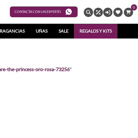
0
ENTRAR
CONTACTA CON UN EXPERTO
RAGANCIAS
UÑAS
SALE
REGALOS Y KITS
re-the-princess-oro-rosa-73256
"