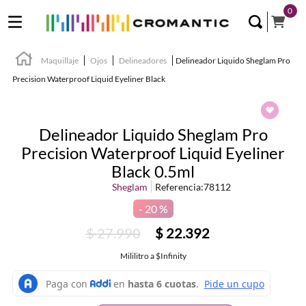
0
Maquillaje
Ojos
Delineadores
Delineador Liquido Sheglam Pro
Precision Waterproof Liquid Eyeliner Black
Delineador Liquido Sheglam Pro
Precision Waterproof Liquid Eyeliner
Black 0.5ml
Sheglam
Referencia
:
78112
20 %
$
27
.
990
$
22
.
392
Mililitro
a
$Infinity