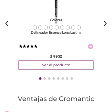
Colores
TEXTURA_4250338414734
TEXTURA_4250035246942
TEXTURA_4250035246959
TEXTURA_4250338465781
TEXTURA_4250587776195
TEXTURA_4251232222265
TEXTURA_4059729337191
TEXTURA_4059729337276
TEXTURA_4059729337238
Delineador Essence Long Lasting
★
★
★
★
★
$
9900
Ventajas de Cromantic