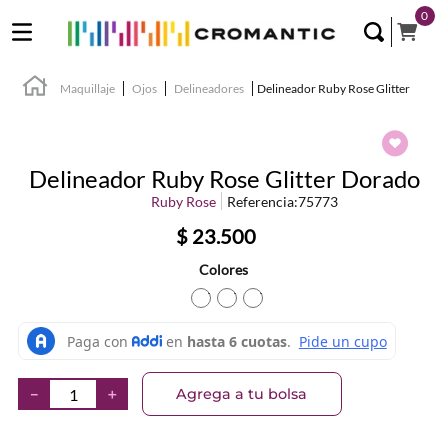
0
Maquillaje
Ojos
Delineadores
Delineador Ruby Rose Glitter
Delineador Ruby Rose Glitter Dorado
Ruby Rose
Referencia
:
75773
$
23
.
500
Colores
TEXTURA_6972858360220
TEXTURA_6972858360206
TEXTURA_697285836023
Agrega a tu bolsa
－
＋