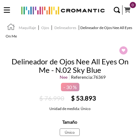
0
Maquillaje
Ojos
Delineadores
Delineador de Ojos Nee All Eyes
On Me
Delineador de Ojos Nee All Eyes On
Me - N.02 Sky Blue
Nee
Referencia
:
76369
30 %
$
76
.
990
$
53
.
893
Unidad de medida: Único
Tamaño
Único