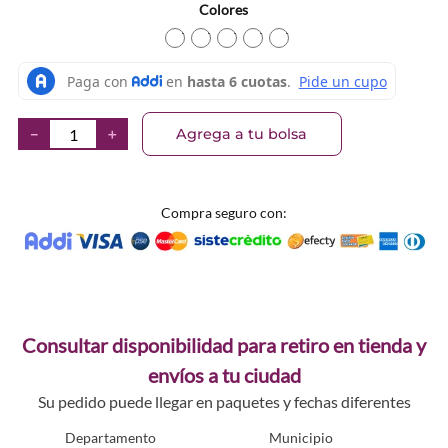
Colores
TEXTURA_8028115002131
TEXTURA_8028115008867
TEXTURA_8028115008874
TEXTURA_802811500215
TEXTURA_802811500
Agrega a tu bolsa
－
＋
Compra seguro con:
Consultar disponibilidad para retiro en tienda y
envíos a tu ciudad
Su pedido puede llegar en paquetes y fechas diferentes
Departamento
Municipio