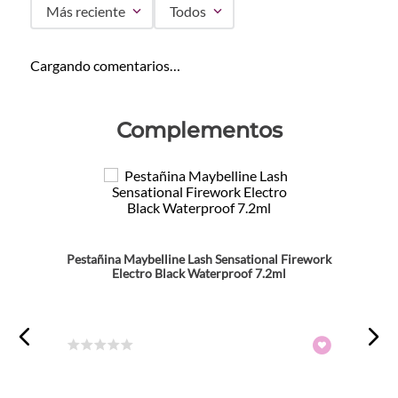
Más reciente
Todos
Cargando comentarios…
Complementos
Pestañina Maybelline Lash Sensational Firework
Electro Black Waterproof 7.2ml
☆
☆
☆
☆
☆