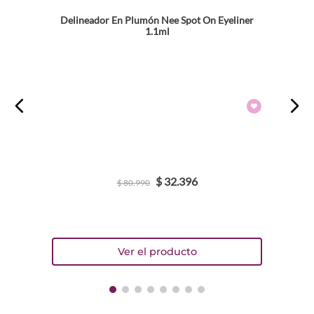
Delineador En Plumón Nee Spot On Eyeliner
1.1ml
$
32
.
396
$
80
.
990