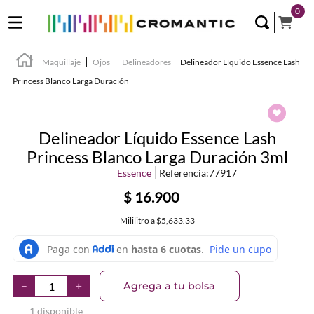
0
Maquillaje
Ojos
Delineadores
Delineador Líquido Essence Lash
Princess Blanco Larga Duración
Delineador Líquido Essence Lash
Princess Blanco Larga Duración 3ml
Essence
Referencia
:
77917
$
16
.
900
Mililitro
a
$5,633.33
Agrega a tu bolsa
－
＋
1 disponible