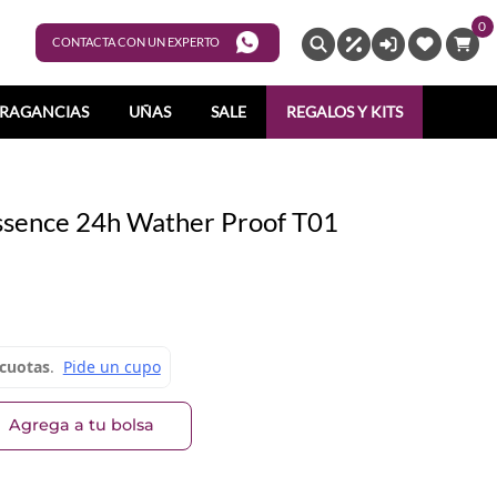
0
ENTRAR
CONTACTA CON UN EXPERTO
RAGANCIAS
UÑAS
SALE
REGALOS Y KITS
Essence 24h Wather Proof T01
Agrega a tu bolsa