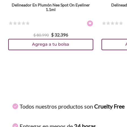
Delineador En Plumón Nee Spot On Eyeliner
Delineado
ENVIAR COMENTARIO
1.1ml
1.4 g
☆
☆
☆
☆
☆
☆
☆
☆
☆
☆
$
32
.
396
TEXTURA_4059729514462
TEXTURA_4059729514479
$
80
.
990
Agrega a tu bolsa
Todos nuestros productos son
Cruelty Free
Entregas en menos de
24 horas