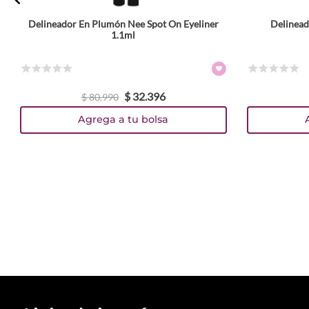
Delineador En Plumón Nee Spot On Eyeliner
Delineado
1.1ml
1.4 g
☆
☆
☆
☆
☆
☆
☆
☆
☆
☆
$
32
.
396
TEXTURA_4059729514462
TEXTURA_4059729514479
$
80
.
990
Agrega a tu bolsa