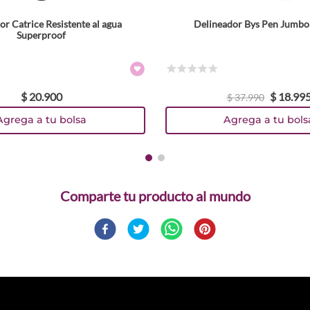
r Catrice Resistente al agua
Delineador Bys Pen Jumbo
Tamaño
Superproof
Colores
☆
☆
☆
☆
☆
$
20
.
900
$
18
.
99
$
37
.
990
Agrega a tu bolsa
Agrega a tu bols
Comparte