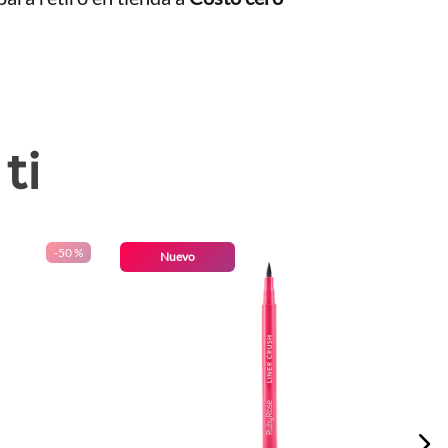
ti
-
50 %
Nuevo