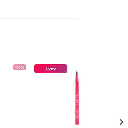
-
50 %
Nuevo