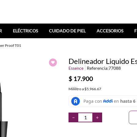
R
ELÉCTRICOS
CUIDADO DE PIEL
ACCESORIOS
F
her Proof T01
Delineador Liquido 
Essence
Referencia
:
77088
$
17
.
900
Mililitro
a
$5,966.67
－
＋