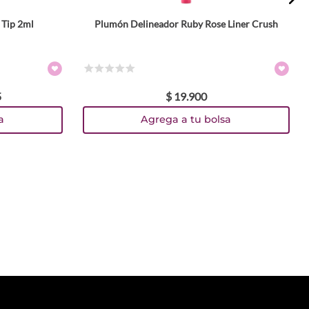
 Tip 2ml
Plumón Delineador Ruby Rose Liner Crush
☆
☆
☆
☆
☆
5
$
19
.
900
a
Agrega a tu bolsa