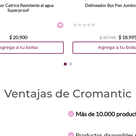
r Catrice Resistente al agua
Delineador Bys Pen Jumbo
Tamaño
Superproof
Colores
☆
☆
☆
☆
☆
$
20
.
900
$
18
.
99
$
37
.
990
Agrega a tu bolsa
Agrega a tu bols
Ventajas de Cromantic
Más de 10.000 produc
Productos disponibles p