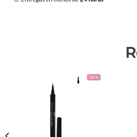
R
-
60 %