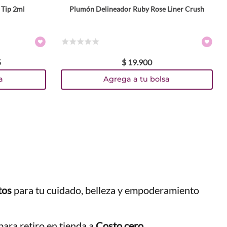
 Tip 2ml
Plumón Delineador Ruby Rose Liner Crush
☆
☆
☆
☆
☆
5
$
19
.
900
a
Agrega a tu bolsa
tos
para tu cuidado, belleza y empoderamiento
ara retiro en tienda a
Costo cero