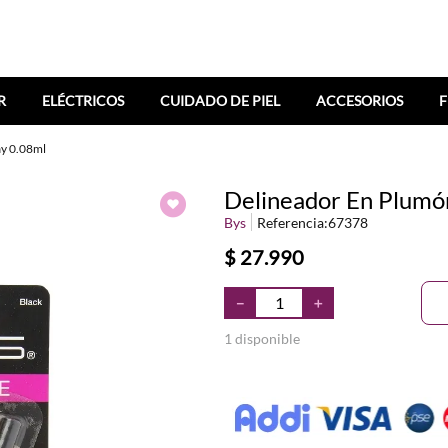
R
ELÉCTRICOS
CUIDADO DE PIEL
ACCESORIOS
F
ay 0.08ml
Delineador En Plumón
Bys
Referencia
:
67378
$
27
.
990
－
＋
1 disponible