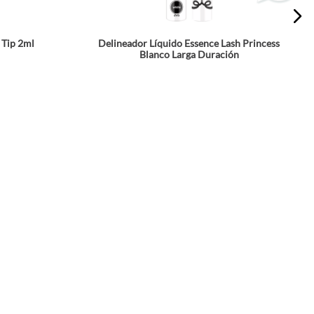
 Tip 2ml
Delineador Líquido Essence Lash Princess
Blanco Larga Duración
☆
☆
☆
☆
☆
5
$
16
.
900
a
Agrega a tu bolsa