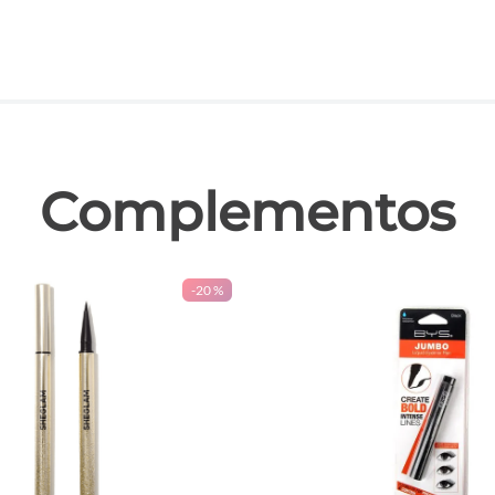
las
Complementos
-
20 %