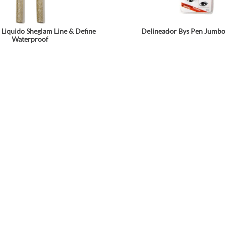
 Liquido Sheglam Line & Define
Delineador Bys Pen Jumbo
Tamaño
Waterproof
Colores
☆
☆
☆
☆
☆
$
23
.
992
$
18
.
99
$
29
.
990
$
37
.
990
Agrega a tu bolsa
Agrega a tu bols
Comparte