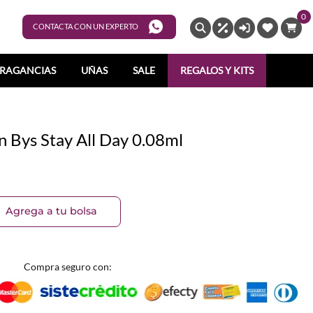
0
ENTRAR
CONTACTA CON UN EXPERTO
RAGANCIAS
UÑAS
SALE
REGALOS Y KITS
 Bys Stay All Day 0.08ml
Agrega a tu bolsa
Compra seguro con: