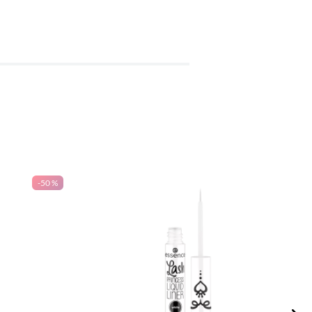
-
50 %