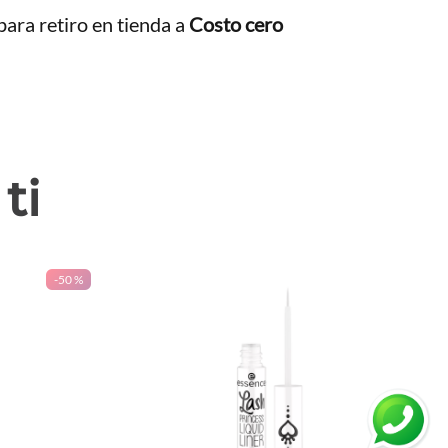
ara retiro en tienda a
Costo cero
ti
-
50 %