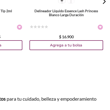
 Tip 2ml
Delineador Líquido Essence Lash Princess
Blanco Larga Duración
☆
☆
☆
☆
☆
5
$
16
.
900
a
Agrega a tu bolsa
tos
para tu cuidado, belleza y empoderamiento