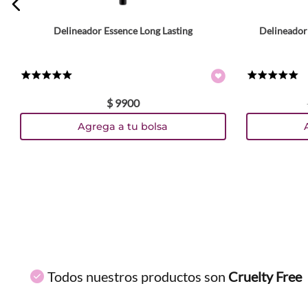
Delineador Essence Long Lasting
Delineador
Tamaño
ENVIAR COMENTARIO
0.28 g
0.5 ml
Colores
★
★
★
★
★
★
★
★
★
★
$
9900
TEXTURA_4250338414734
TEXTURA_4250035246942
TEXTURA_4250035246959
TEXTURA_4250338465781
TEXTURA_4250587776195
TEXTURA_4251232222265
TEXTURA_4059729337191
TEXTURA_4059729337276
TEXTURA_4059729337238
TEXTURA_6958697900520
TEXTURA_3190812489
Agrega a tu bolsa
Todos nuestros productos son
Cruelty Free