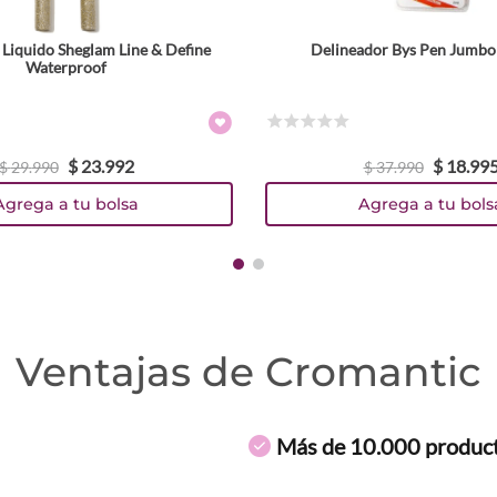
 Liquido Sheglam Line & Define
Delineador Bys Pen Jumbo
Tamaño
Waterproof
Colores
☆
☆
☆
☆
☆
$
23
.
992
$
18
.
99
$
29
.
990
$
37
.
990
Agrega a tu bolsa
Agrega a tu bols
Ventajas de Cromantic
Más de 10.000 produc