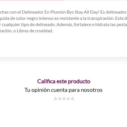
nchas con el Delineador En Plumón Bys Stay All Day! Es delineado
íquida de color negro intenso es resistente a la transpiración. Est
r cualquier tipo de delineado. Además, fortalece e hidrata las pest
ación. o Libres de crueldad.
Califica este producto
Tu opinión cuenta para nosotros
☆
☆
☆
☆
☆