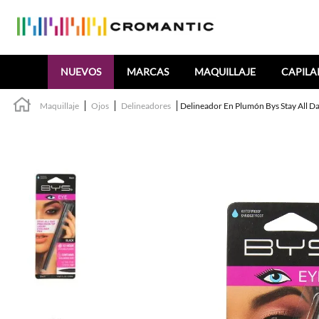
Buscar
NUEVOS
MARCAS
MAQUILLAJE
CAPILA
Maquillaje
Ojos
Delineadores
Delineador En Plumón Bys Stay All D