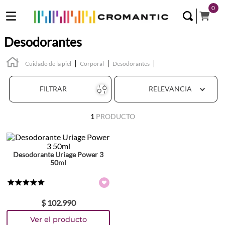
0
Desodorantes
Cuidado de la piel
Corporal
Desodorantes
FILTRAR
RELEVANCIA
1
PRODUCTO
Desodorante Uriage Power 3
50ml
★
★
★
★
★
$
102
.
990