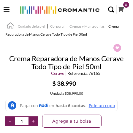
0
Cuidado de la piel
Corporal
Cremas y Mantequillas
Crema
Reparadora de Manos Cerave Todo Tipo de Piel 50ml
Crema Reparadora de Manos Cerave
Todo Tipo de Piel 50ml
Cerave
Referencia
:
76165
$
38
.
990
Unidad
a
$38,990.00
Agrega a tu bolsa
－
＋