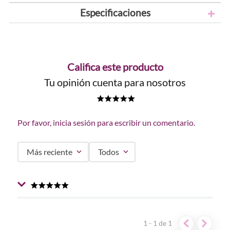
Especificaciones
Califica este producto
Tu opinión cuenta para nosotros
★
★
★
★
★
Por favor, inicia sesión para escribir un comentario.
Más reciente
Todos
★
★
★
★
★
Enviado
1 año atrás
por
Londra Puentes
La llevo para todas partes, mis manos se divinas, suaves,
1 - 1
de
1
delicadas y con una fragancia única.