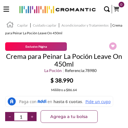
0
Capilar
Cuidado capilar
Acondicionador y Tratamientos
Crema
para Peinar La Poción Leave On 450ml
Exclusivo Página
Crema para Peinar La Poción Leave On
450ml
La Poción
Referencia
:
78980
$
38
.
990
Mililitro
a
$86.64
Agrega a tu bolsa
－
＋