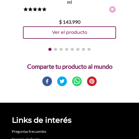
ml
★
★
★
★
★
$
143
.
990
Comparte
Links de interés
Preguntas frecuentes