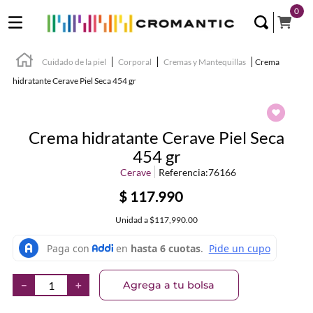
0
Cuidado de la piel
Corporal
Cremas y Mantequillas
Crema
hidratante Cerave Piel Seca 454 gr
Crema hidratante Cerave Piel Seca
454 gr
Cerave
Referencia
:
76166
$
117
.
990
Unidad
a
$117,990.00
Agrega a tu bolsa
－
＋