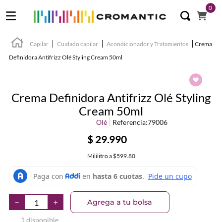
0
Capilar
Cuidado capilar
Acondicionador y Tratamientos
Crema
Definidora Antifrizz Olé Styling Cream 50ml
Crema Definidora Antifrizz Olé Styling
Cream 50ml
Olé
Referencia
:
79006
$
29
.
990
Mililitro
a
$599.80
Agrega a tu bolsa
－
＋
1 disponible