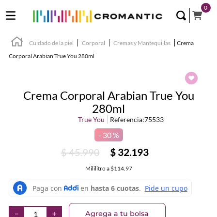
0
Cuidado de la piel
Corporal
Cremas y Mantequillas
Crema
Corporal Arabian True You 280ml
Crema Corporal Arabian True You
280ml
True You
Referencia
:
75533
30 %
$
45
.
990
$
32
.
193
Mililitro
a
$114.97
Agrega a tu bolsa
－
＋