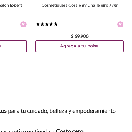
Salon Expert
Cosmetiquera Coraje By Lina Tejeiro 77gr
★
★
★
★
★
$
69
.
900
a
Agrega a tu bolsa
tos
para tu cuidado, belleza y empoderamiento
ara retiro en tienda a
Costo cero