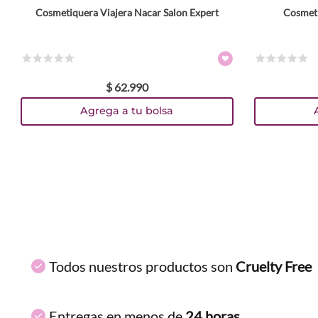
Cosmetiquera Viajera Nacar Salon Expert
Cosmeti
ENVIAR COMENTARIO
☆
☆
☆
☆
☆
☆
☆
☆
☆
☆
$
62
.
990
Agrega a tu bolsa
Todos nuestros productos son
Cruelty Free
Entregas en menos de
24 horas