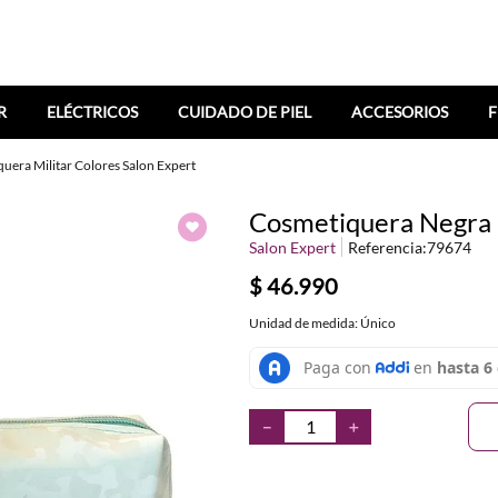
R
ELÉCTRICOS
CUIDADO DE PIEL
ACCESORIOS
F
uera Militar Colores Salon Expert
Cosmetiquera Negra M
Salon Expert
Referencia
:
79674
$
46
.
990
Unidad de medida: Único
－
＋