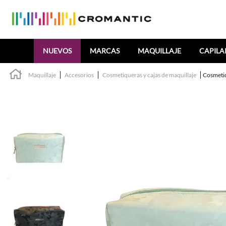
Buscar
NUEVOS
MARCAS
MAQUILLAJE
CAPILA
Maquillaje
Accesorios
Cosmetiqueras y cajas de maquillaje
Cosmetiq