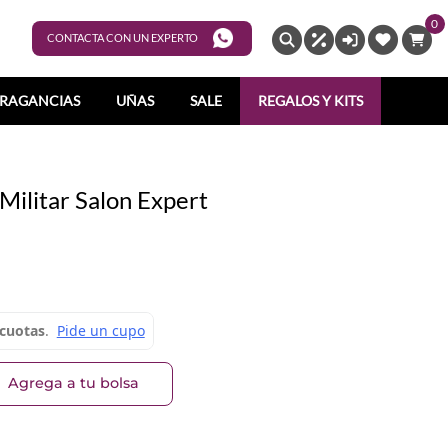
0
ENTRAR
CONTACTA CON UN EXPERTO
RAGANCIAS
UÑAS
SALE
REGALOS Y KITS
ilitar Salon Expert
Agrega a tu bolsa