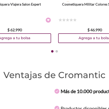
quera Viajera Salon Expert
Cosmetiquera Militar Colores 
☆
☆
☆
☆
☆
$
62
.
990
$
46
.
990
Agrega a tu bolsa
Agrega a tu bols
Ventajas de Cromantic
Más de 10.000 produc
Productos disponibles p