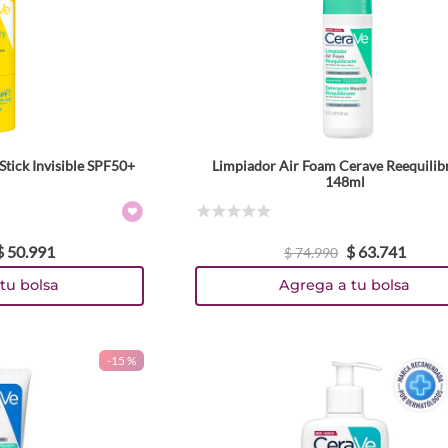
Stick Invisible SPF50+
Limpiador Air Foam Cerave Reequilib
148ml
☆
☆
☆
☆
☆
$
50
.
991
$
63
.
741
$
74
.
990
tu bolsa
Agrega a tu bolsa
-
15 %