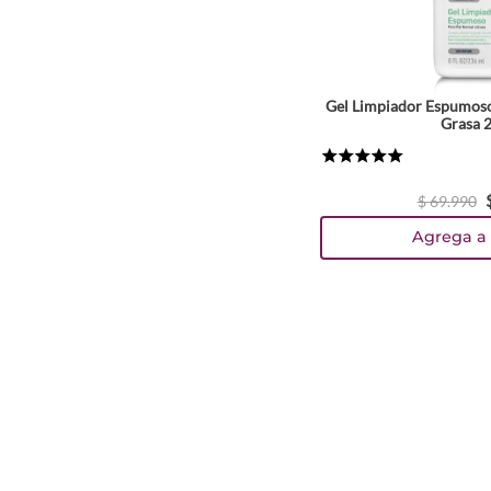
Gel Limpiador Espumoso
Grasa 
★
★
★
★
★
$
69
.
990
Agrega a 