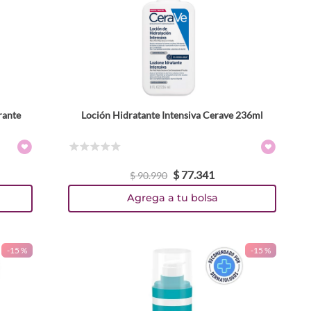
rante
Loción Hidratante Intensiva Cerave 236ml
☆
☆
☆
☆
☆
$
77
.
341
$
90
.
990
Agrega a tu bolsa
-
15 %
-
15 %