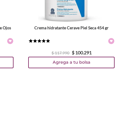
e Ojos
Crema hidratante Cerave Piel Seca 454 gr
★
★
★
★
★
$
100
.
291
$
117
.
990
Agrega a tu bolsa