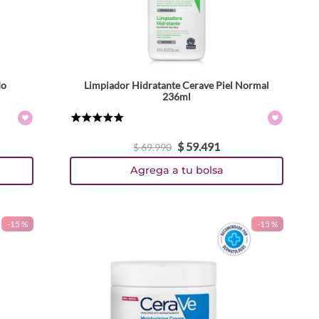
do
Limpiador Hidratante Cerave Piel Normal
236ml
★
★
★
★
★
$
59
.
491
$
69
.
990
Agrega a tu bolsa
-
15 %
-
15 %