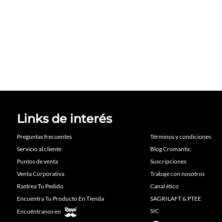
Links de interés
Preguntas frecuentes
Términos y condiciones
Servicio al cliente
Blog Cromantic
Puntos de venta
Suscripciones
Venta Corporativa
Trabaje con nosotros
Rastrea Tu Pedido
Canal ético
Encuentra Tu Producto En Tienda
SAGRILAFT & PTEE
SIC
Encuéntranos en