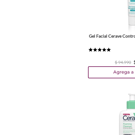
Gel Facial Cerave Contr
★
★
★
★
★
$
94
.
990
Agrega a 