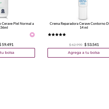
 Cerave Piel Normal a
Crema Reparadora Cerave Contorno D
236ml
14 ml
★
★
★
★
★
$
59
.
491
$
53
.
541
$
62
.
990
tu bolsa
Agrega a tu bolsa