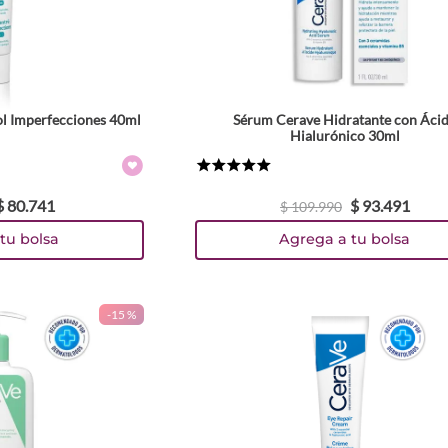
ol Imperfecciones 40ml
Sérum Cerave Hidratante con Áci
Hialurónico 30ml
★
★
★
★
★
$
80
.
741
$
93
.
491
$
109
.
990
tu bolsa
Agrega a tu bolsa
-
15 %