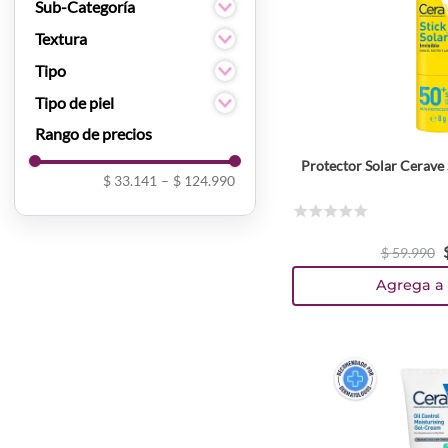
Facial
Sub-Categoría
Corporal
Limpiadores y
Textura
Protección solar
desmaquillantes
Crema
Tipo
Hidratantes y tonicos
Gel
Cremas
Tipo de piel
Cremas y Mantequillas
Espuma
Gel
Bloqueadores
Mixta
Hidratantes
Grasa
Protector Solar Cerave 
Limpiadores
Seca
$ 33.141
–
$ 124.990
Serum
Todo Tipo De Piel
☆
☆
☆
☆
☆
Sensible
$
59
.
990
Agrega a 