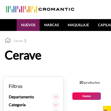
Buscar
NUEVOS
MARCAS
MAQUILLAJE
CAPILA
Cerave
Cerave
20
productos
Filtros
Nuevo
Departamento
Cuidado de la piel
Categoría