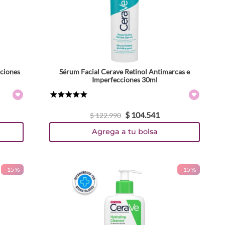
cciones
Sérum Facial Cerave Retinol Antimarcas e
Imperfecciones 30ml
★
★
★
★
★
$
104
.
541
$
122
.
990
Agrega a tu bolsa
-
15 %
-
15 %