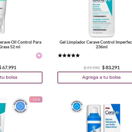
erave Oil Control Para
Gel Limpiador Cerave Control Imperfe
Grasa 52 ml
236ml
★
★
★
★
★
$
67
.
991
$
83
.
291
$
97
.
990
tu bolsa
Agrega a tu bolsa
-
15 %