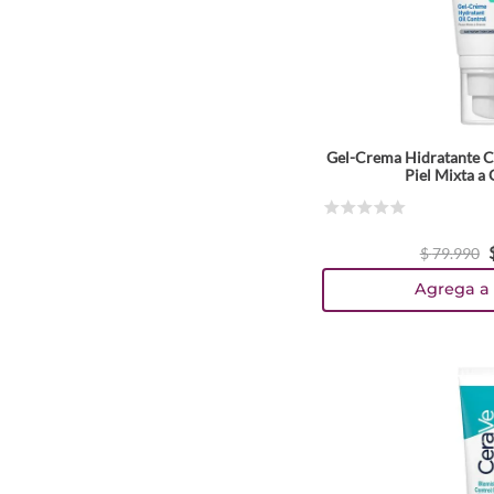
Gel-Crema Hidratante C
Piel Mixta a 
☆
☆
☆
☆
☆
$
79
.
990
Agrega a 