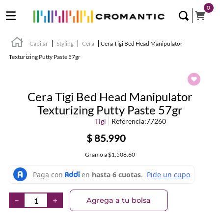
0
Capilar
Styling
Cera
Cera Tigi Bed Head Manipulator
Texturizing Putty Paste 57gr
Cera Tigi Bed Head Manipulator
Texturizing Putty Paste 57gr
Tigi
Referencia
:
77260
$
85
.
990
Gramo
a
$1,508.60
Agrega a tu bolsa
－
＋