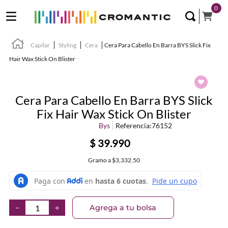
0
Capilar
Styling
Cera
Cera Para Cabello En Barra BYS Slick Fix
Hair Wax Stick On Blister
Cera Para Cabello En Barra BYS Slick
Fix Hair Wax Stick On Blister
Bys
Referencia
:
76152
$
39
.
990
Gramo
a
$3,332.50
Agrega a tu bolsa
－
＋