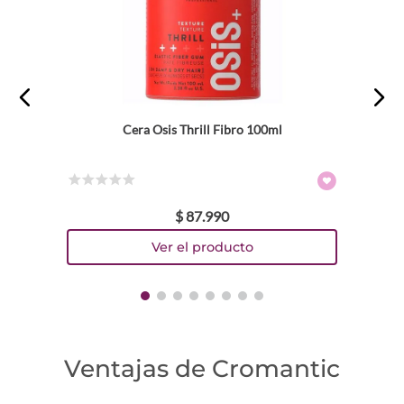
Cera Osis Thrill Fibro 100ml
☆
☆
☆
☆
☆
$
87
.
990
Ventajas de Cromantic