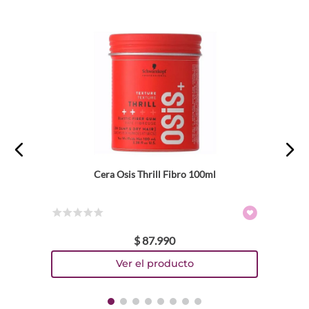
Cera Osis Thrill Fibro 100ml
☆
☆
☆
☆
☆
$
87
.
990