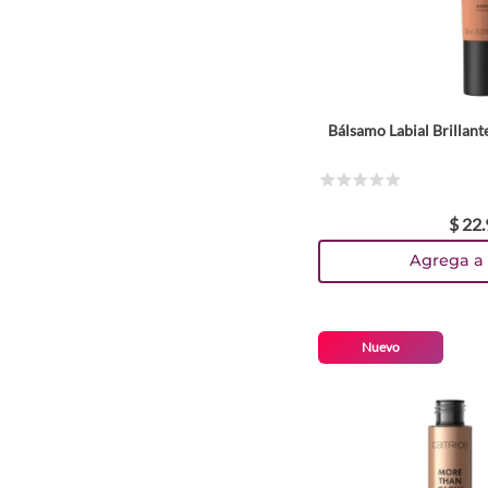
Bálsamo Labial Brillante
Colo
TEXTURA_4059729591548
TEXTURA_4059729591531
TEXTURA_4059729591524
TEXTURA_4059729588951
Tam
☆
☆
☆
☆
☆
$
22
.
10 ml
Agrega a 
Nuevo