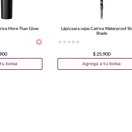
trice More Than Glow
Lápiz para cejas Catrice Waterproof S
res
Shade
año
☆
☆
☆
☆
☆
900
$
25
.
900
tu bolsa
Agrega a tu bolsa