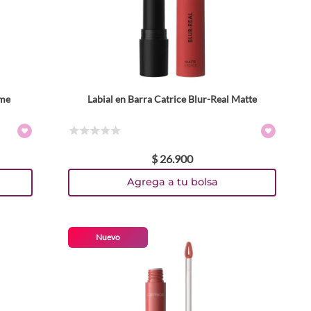
eme
Labial en Barra Catrice Blur-Real Matte
Colores
TEXTURA_4059729588975
TEXTURA_4059729588524
TEXTURA_4059729588487
TEXTURA_4059729588463
Tamaño
☆
☆
☆
☆
☆
$
26
.
900
3 g
Agrega a tu bolsa
Nuevo