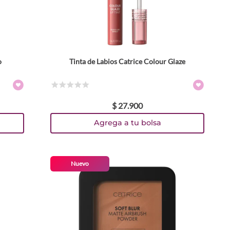
o
Tinta de Labios Catrice Colour Glaze
Colores
TEXTURA_4059729588845
TEXTURA_4059729588784
TEXTURA_4059729588760
TEXTURA_4059729588746
Tamaño
☆
☆
☆
☆
☆
$
27
.
900
3 ml
Agrega a tu bolsa
Nuevo