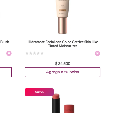
 Blush
Hidratante Facial con Color Catrice Skin Like
Colores
Tinted Moisturizer
TEXTURA_4059729587794
TEXTURA_4059729587756
Tamaño
☆
☆
☆
☆
☆
$
34
.
500
28 ml
Agrega a tu bolsa
Nuevo