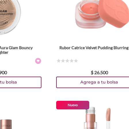
 Aura Glam Bouncy
Rubor Catrice Velvet Pudding Blurring
ghter
☆
☆
☆
☆
☆
900
$
26
.
500
tu bolsa
Agrega a tu bolsa
Nuevo