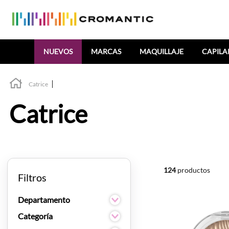
Buscar
NUEVOS
MARCAS
MAQUILLAJE
CAPILA
Catrice
Catrice
124
productos
Filtros
Departamento
Maquillaje
Categoría
Cuidado de la piel