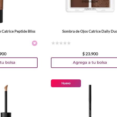
 Catrice Peptide Bliss
Sombra de Ojos Catrice Daily Du
res
Colores
TEXTURA_4059729586773
TEXTURA_4059729586735
año
Tamaño
☆
☆
☆
☆
☆
900
$
23
.
900
2.8 g
tu bolsa
Agrega a tu bolsa
Nuevo