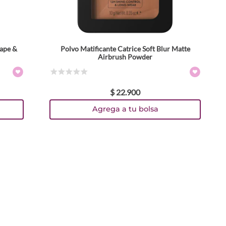
hape &
Polvo Matificante Catrice Soft Blur Matte
Colores
Airbrush Powder
TEXTURA_4059729594464
TEXTURA_4059729594440
TEXTURA_4059729587961
TEXTURA_4059729587909
Tamaño
☆
☆
☆
☆
☆
$
22
.
900
10 g
Agrega a tu bolsa