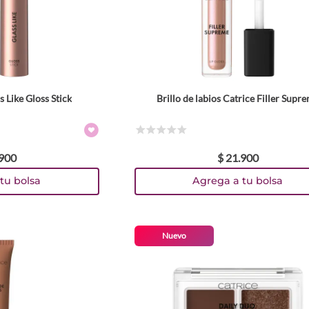
s Like Gloss Stick
Brillo de labios Catrice Filler Supr
res
Colores
TEXTURA_4059729588685
TEXTURA_4059729588623
TEXTURA_4059729588586
TEXTURA_4059729588562
TEXTURA_4059729588548
año
Tamaño
☆
☆
☆
☆
☆
900
$
21
.
900
3.2 ml
tu bolsa
Agrega a tu bolsa
Nuevo