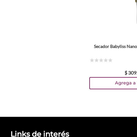
Secador Babyliss Nano
☆
☆
☆
☆
☆
$
309
Agrega a 
Links de interés