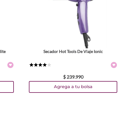
ite
Secador Hot Tools De Viaje Ionic
★
★
★
★
☆
$
239
.
990
Agrega a tu bolsa