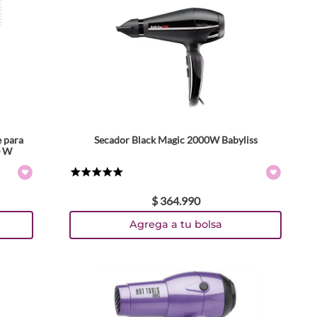
e para
Secador Black Magic 2000W Babyliss
0 W
★
★
★
★
★
$
364
.
990
Agrega a tu bolsa