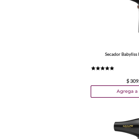
Secador Babyliss
★
★
★
★
★
$
309
Agrega a 