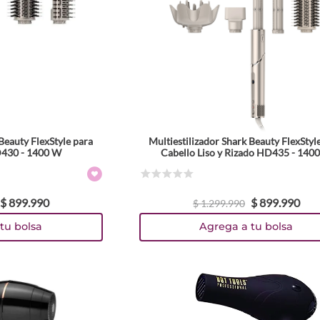
Beauty FlexStyle para
Multiestilizador Shark Beauty FlexStyl
D430 - 1400 W
Cabello Liso y Rizado HD435 - 140
☆
☆
☆
☆
☆
$
899
.
990
$
899
.
990
$
1
.
299
.
990
tu bolsa
Agrega a tu bolsa