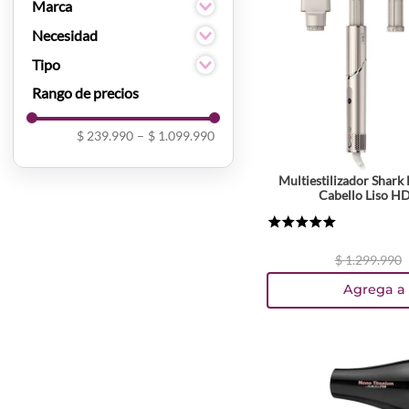
Mujer
Marca
Babyliss
Necesidad
Shark Beauty
Cabello Delgado
Tipo
Hot Tools
Liso
cabello delgado
cabello grueso
cabello medio
$ 239.990
–
$ 1.099.990
Secador
Multiestilizador Shark 
Cabello Liso H
★
★
★
★
★
$
1
.
299
.
990
Agrega a 