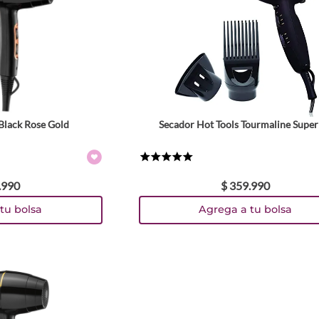
 Black Rose Gold
Secador Hot Tools Tourmaline Superl
★
★
★
★
★
.
990
$
359
.
990
tu bolsa
Agrega a tu bolsa