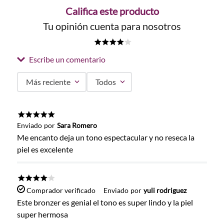
Califica este producto
Tu opinión cuenta para nosotros
★
★
★
★
☆
Escribe un comentario
Más reciente
Todos
Agregar comentario
Título
★
★
★
★
★
Enviado
por
Sara Romero
Me encanto deja un tono espectacular y no reseca la
piel es excelente
Califica el producto de 1 a 5 estrellas
★
★
★
★
★
★
★
★
★
☆
Comprador verificado
Enviado
por
yuli rodriguez
Tu nombre
Este bronzer es genial el tono es super lindo y la piel
super hermosa