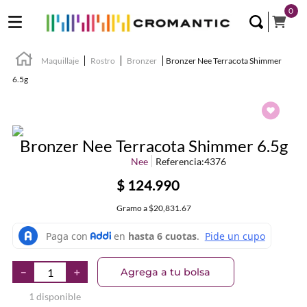
0
Maquillaje
Rostro
Bronzer
Bronzer Nee Terracota Shimmer
6.5g
Bronzer Nee Terracota Shimmer 6.5g
Nee
Referencia
:
4376
$
124
.
990
Gramo
a
$20,831.67
Agrega a tu bolsa
－
＋
1 disponible