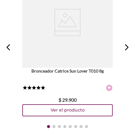
Bronceador Catrice Sun Lover T010 8g
★
★
★
★
★
$
29
.
900