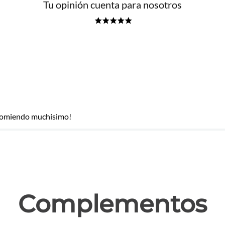
Tu opinión cuenta para nosotros
★
★
★
★
★
ecomiendo muchisimo!
las
Complementos