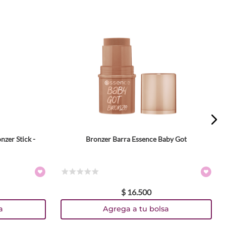
zer Stick -
Bronzer Barra Essence Baby Got
Tamaño
5.5 gr
Colores
☆
☆
☆
☆
☆
$
16
.
500
TEXTURA_4059729394637
TEXTURA_4059729394620
a
Agrega a tu bolsa