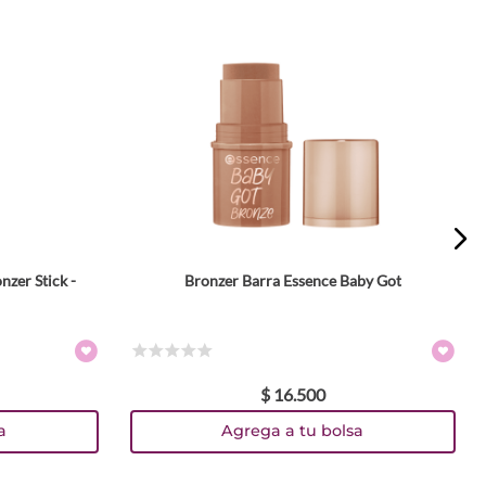
zer Stick -
Bronzer Barra Essence Baby Got
Tamaño
5.5 gr
Colores
☆
☆
☆
☆
☆
$
16
.
500
TEXTURA_4059729394637
TEXTURA_4059729394620
a
Agrega a tu bolsa