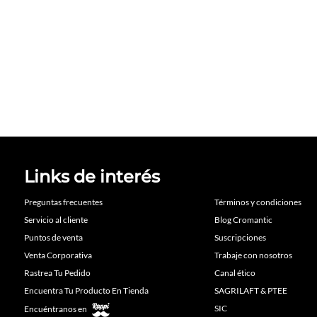
Links de interés
Preguntas frecuentes
Términos y condiciones
Servicio al cliente
Blog Cromantic
Puntos de venta
Suscripciones
Venta Corporativa
Trabaje con nosotros
Rastrea Tu Pedido
Canal ético
Encuentra Tu Producto En Tienda
SAGRILAFT & PTEE
SIC
Encuéntranos en