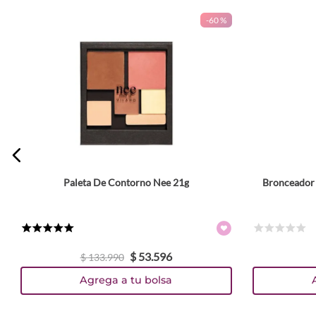
-
60 %
Escribe un comentario
ENVIAR COMENTARIO
Paleta De Contorno Nee 21g
Bronceador 
★
★
★
★
★
☆
☆
☆
☆
☆
$
53
.
596
$
133
.
990
Agrega a tu bolsa