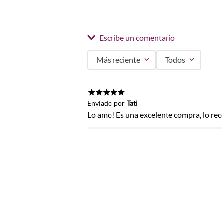
Escribe un comentario
Más reciente
Todos
Agregar comentario
Título
★
★
★
★
★
Enviado
por
Tati
Lo amo! Es una excelente compra, lo r
Califica el producto de 1 a 5 estrel
★
★
★
★
★
Tu nombre
Dirección de email