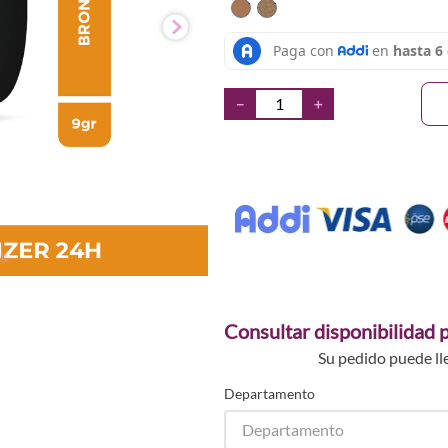
TEXTURA_71249664186
TEXTURA_7124966419
－
＋
Consultar disponibilidad p
Su pedido puede ll
Departamento
Departamento