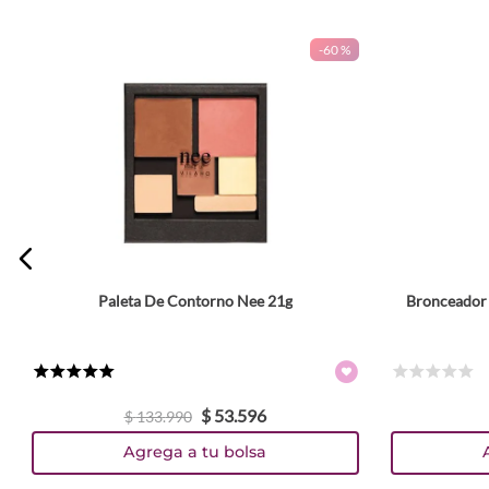
-
60 %
Paleta De Contorno Nee 21g
Bronceador 
★
★
★
★
★
☆
☆
☆
☆
☆
$
53
.
596
$
133
.
990
Agrega a tu bolsa