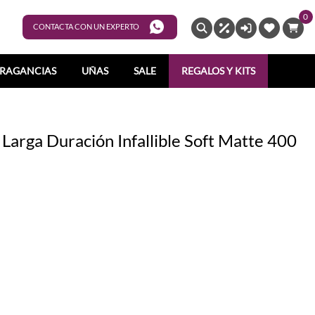
0
ENTRAR
CONTACTA CON UN EXPERTO
RAGANCIAS
UÑAS
SALE
REGALOS Y KITS
 Larga Duración Infallible Soft Matte 400