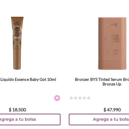
Liquido Essence Baby Got 10ml
Bronzer BYS Tinted Serum Bron
Bronze Up
☆
☆
☆
☆
☆
$
18
.
500
$
47
.
990
Agrega a tu bolsa
Agrega a tu bols