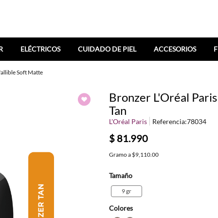
R
ELÉCTRICOS
CUIDADO DE PIEL
ACCESORIOS
F
allible Soft Matte
Bronzer L'Oréal Paris
Tan
L'Oréal Paris
Referencia
:
78034
$
81
.
990
Gramo
a
$9,110.00
Tamaño
9 gr
Colores