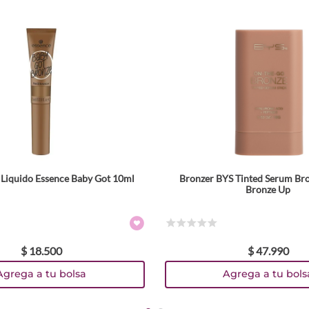
Liquido Essence Baby Got 10ml
Bronzer BYS Tinted Serum Bron
Bronze Up
☆
☆
☆
☆
☆
$
18
.
500
$
47
.
990
Agrega a tu bolsa
Agrega a tu bols